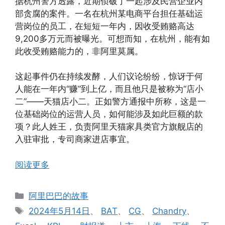
据杭州警方透露，近期侦破了一起涉及民营企业内
部贪腐的案件。一名在杭州某电商平台担任基础运
营岗位的员工，在短短一年内，因收受贿赂高达
9,200多万元而被曝光。可想而知，在杭州，能有如
此收受贿赂能力的，非阿里莫属。
这起事件仍在持续发酵，人们议论纷纷，惊讶于何
人能在一年内“赚”到上亿，而且他只是被称为“店小
二”——天猫店小二。正如警方通报中所称，这是一
位基础岗位的运营人员，如何能涉及如此巨额的款
项？此人姓王，负责阿里天猫家具类官方旗舰店的
入驻审批，专司商家进店事宜。
阅读更多
分
阿里巴巴的故事
类
标
2024年5月14日
、
BAT
、
CG
、
Chandry
、
签