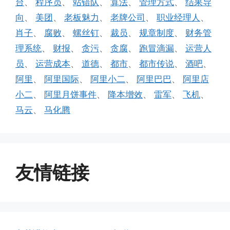
台
、
程序员
、
站错队
、
算法
、
管理方式
、
结果导
向
、
美团
、
老板魅力
、
老牌公司
、
职业经理人
、
肖子
、
腐败
、
螺丝钉
、
裁员
、
规章制度
、
财务管
理系统
、
财报
、
贪污
、
贪腐
、
跑冒滴漏
、
运营人
员
、
运营成本
、
道德
、
都市
、
都市传说
、
酒吧
、
阿里
、
阿里国际
、
阿里小二
、
阿里巴巴
、
阿里店
小二
、
阿里月饼事件
、
降本增效
、
雷军
、
飞机
、
马云
、
马化腾
友情链接