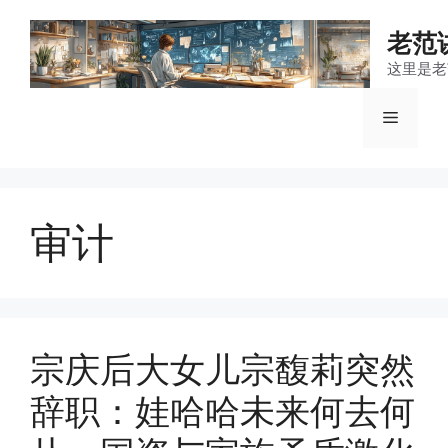
跳
至
老范
内
这里是老
容
菜
单
审计
宗庆后大女儿宗馥莉突然
辞职：娃哈哈未来何去何