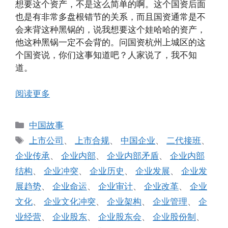
想要这个资产，不是这么简单的啊。这个国资后面
也是有非常多盘根错节的关系，而且国资通常是不
会来背这种黑锅的，说我想要这个娃哈哈的资产，
他这种黑锅一定不会背的。问国资杭州上城区的这
个国资说，你们这事知道吧？人家说了，我不知
道。
阅读更多
分
中国故事
类
标
上市公司
、
上市合规
、
中国企业
、
二代接班
、
签
企业传承
、
企业内部
、
企业内部矛盾
、
企业内部
结构
、
企业冲突
、
企业历史
、
企业发展
、
企业发
展趋势
、
企业命运
、
企业审计
、
企业改革
、
企业
文化
、
企业文化冲突
、
企业架构
、
企业管理
、
企
业经营
、
企业股东
、
企业股东会
、
企业股份制
、