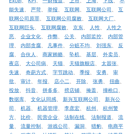
Excel
、
KPI
、
一财报道
、
上市
、
上海
、
下线
、
不
能失速
、
严苛
、
举报
、
互联网
、
互联网公司
、
互
联网公司原罪
、
互联网公司腐败
、
互联网大厂
、
互联网巨头
、
互联网腐败
、
京东
、
人性
、
人性之
恶
、
企业文化
、
作弊
、
公关
、
内部监控
、
内部管
理
、
内部贪腐
、
凡事件
、
分赃不均
、
刘强东
、
反
腐
、
合伙人
、
商家贿赂
、
坠机
、
基层
、
外卖员
、
夜店
、
大公司病
、
天猫
、
天猫旗舰店
、
太嚣张
、
失速
、
奇葩方式
、
字节跳动
、
季报
、
安勇
、
审
批
、
审计
、
年报
、
店小二
、
开除
、
张勇
、
扭曲
、
投放
、
抖音
、
拼多多
、
捞店铺
、
掩盖
、
撞枪口
、
数据库
、
文化认同感
、
新兴互联网公司
、
新兴公
司
、
机器
、
机器管理
、
李彦宏
、
杭州
、
杭州警
方
、
比价
、
民营企业
、
法制在线
、
法制报道
、
流
量
、
流量控制
、
游戏公司
、
漏洞
、
猎豹
、
电商平