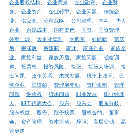
企业股权结构
、
企业背景
、
企业融资
、
企业财
务
、
企业资产
、
企业转型
、
企业问题
、
传统企
业
、
供应商
、
公司战略
、
公司治理
、
内斗
、
华人
企业
、
合规成本
、
国有资产
、
国资
、
国资管理
、
外部干涉
、
大企业管理
、
大股东
、
娃哈哈
、
宗庆
后
、
宗泽后
、
宗馥莉
、
审计
、
家庭企业
、
家族企
业
、
家族利益
、
家族矛盾
、
家族问题
、
战略调
整
、
投票权
、
投资风险
、
接班
、
接班人培训
、
接
班问题
、
政企关系
、
未来发展
、
杭州上城区
、
民
营企业
、
渠道商
、
管理层变动
、
管理机制
、
管理
问题
、
继承权
、
继承问题
、
职业发展
、
职业经理
人
、
职工代表大会
、
股东
、
股东会
、
股东分歧
、
股东权益
、
股份
、
股份投票
、
股权合约
、
董事
会
、
资产管理
、
资本流动
、
辞职
、
高层变动
、
高
管更迭