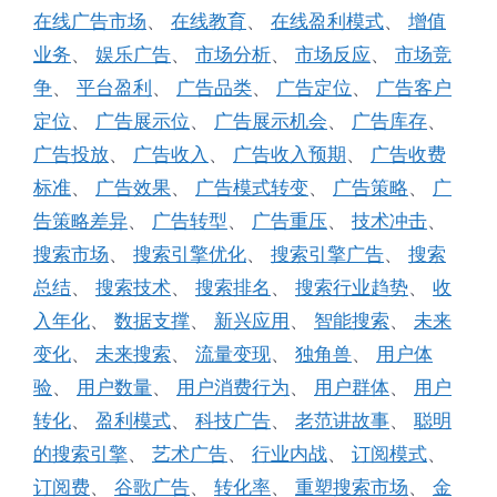
在线广告市场
、
在线教育
、
在线盈利模式
、
增值
业务
、
娱乐广告
、
市场分析
、
市场反应
、
市场竞
争
、
平台盈利
、
广告品类
、
广告定位
、
广告客户
定位
、
广告展示位
、
广告展示机会
、
广告库存
、
广告投放
、
广告收入
、
广告收入预期
、
广告收费
标准
、
广告效果
、
广告模式转变
、
广告策略
、
广
告策略差异
、
广告转型
、
广告重压
、
技术冲击
、
搜索市场
、
搜索引擎优化
、
搜索引擎广告
、
搜索
总结
、
搜索技术
、
搜索排名
、
搜索行业趋势
、
收
入年化
、
数据支撑
、
新兴应用
、
智能搜索
、
未来
变化
、
未来搜索
、
流量变现
、
独角兽
、
用户体
验
、
用户数量
、
用户消费行为
、
用户群体
、
用户
转化
、
盈利模式
、
科技广告
、
老范讲故事
、
聪明
的搜索引擎
、
艺术广告
、
行业内战
、
订阅模式
、
订阅费
、
谷歌广告
、
转化率
、
重塑搜索市场
、
金