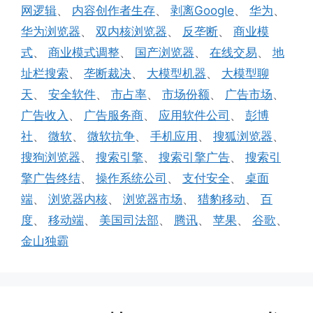
网逻辑
、
内容创作者生存
、
剥离Google
、
华为
、
华为浏览器
、
双内核浏览器
、
反垄断
、
商业模
式
、
商业模式调整
、
国产浏览器
、
在线交易
、
地
址栏搜索
、
垄断裁决
、
大模型机器
、
大模型聊
天
、
安全软件
、
市占率
、
市场份额
、
广告市场
、
广告收入
、
广告服务商
、
应用软件公司
、
彭博
社
、
微软
、
微软抗争
、
手机应用
、
搜狐浏览器
、
搜狗浏览器
、
搜索引擎
、
搜索引擎广告
、
搜索引
擎广告终结
、
操作系统公司
、
支付安全
、
桌面
端
、
浏览器内核
、
浏览器市场
、
猎豹移动
、
百
度
、
移动端
、
美国司法部
、
腾讯
、
苹果
、
谷歌
、
金山独霸