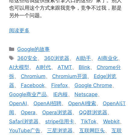
给这些给我提供搜索引擎入口的这些厂家了。别人
也可以用这个方式来跟我竞争，竞争不过我，那是
另外一个问题。
阅读更多
分
Google的故事
类
标
360安全
、
360浏览器
、
AI助手
、
AI商业化
、
签
AI大模型
、
AI时代
、
ATMT
、
Blink
、
Chrome分
拆
、
Chromium
、
Chromium开源
、
Edge浏览
器
、
Facebook
、
Firefox
、
Google Chrome
、
Google商业产品
、
IE内核
、
Netscape
、
OpenAI
、
OpenAI招聘
、
OpenAI搜索
、
OpenAI订
阅
、
Opera
、
Opera浏览器
、
QQ群浏览器
、
Safari浏览器
、
stripe信用卡
、
TikTok
、
Webkit
、
YouTube广告
、
三星浏览器
、
互联网巨头
、
互联