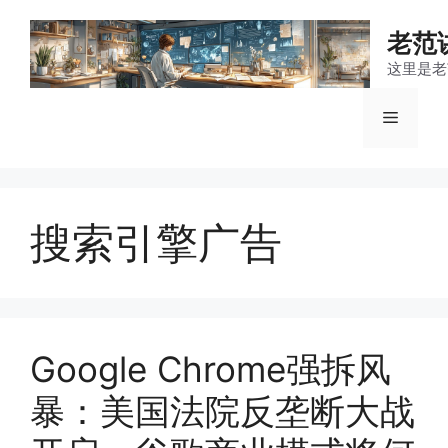
跳
至
老范
内
这里是老
容
菜
单
搜索引擎广告
Google Chrome强拆风
暴：美国法院反垄断大战