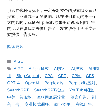
那么在这种情况下，一定会对整个的搜索以及智能
搜索行业造成一定的影响。现在我们看到的第一个
大的影响，就是Perplexity原来承诺说我不做广告
的，现在说我要去做广告了，发文说今年四季度开
始提供广告服务。
阅读更多
分
AIGC
类
标
AIGC
、
AI商业模式
、
AI技术
、
AI搜索
、
API调
签
用
、
Bing Copilot
、
CPA
、
CPC
、
CPM
、
CPS
、
GPT-4
、
OpenAI
、
Perplexity
、
Perplexity应对
、
SearchGPT
、
SearchGPT推出
、
YouTube频道
、
中美广告市场
、
互联网底层流量
、
健康广告
、
制
药广告
、
商业模式调整
、
商业竞争
、
在线广告
、