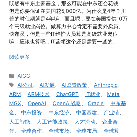
既然有中东土豪基金，那么可能在中东还会花钱，
但是你要保证在美国花5,000亿。为什么是4年？川
普的时任期就是4年嘛。而且呢，要在美国提供10万
个高级就业岗位。做算力中心肯定不需要外卖员、
快递员，但是一些IT维护人员算是高级就业岗位
嘛。应该也算吧，IT蓝领这个还是需要一些的。
阅读更多
分
AIGC
类
标
AI公司
、
AI发展
、
AI监管政策
、
Anthropic
、
签
ARM
、
ARM技术
、
ChatGPT
、
IT就业
、
Meta
、
MGX
、
OpenAI
、
OpenAI战略
、
Oracle
、
中东基
金
、
中东投资
、
中东经济
、
中国基建
、
产业链
、
人工智能
、
人工智能政策
、
人才流动
、
企业合
作
、
全球合作
、
全球市场
、
全球布局
、
全球算