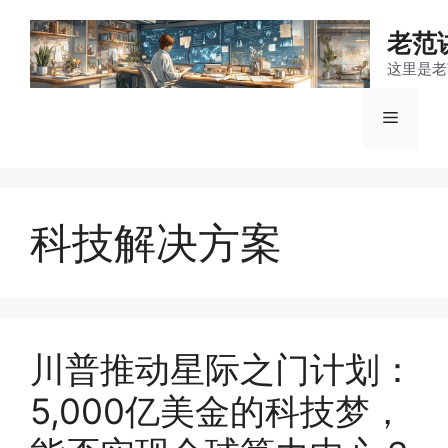
跳
至
老范
内
这里是老
容
菜
单
科技解决方案
川普推动星际之门计划：
5,000亿美金的科技梦，