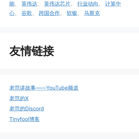
能
、
英伟达
、
英伟达芯片
、
行业动向
、
计算中
心
、
谷歌
、
跨国合作
、
软银
、
马斯克
友情链接
老范讲故事——YouTube频道
老范的X
老范的Discord
Tinyfool博客