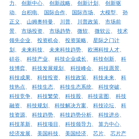
力
、
创新中心
、
创新战略
、
创新计划
、
创新驱
动
、
台积电
、
国际合作
、
国际市场
、
大模型
、
孙
正义
、
山姆奥特曼
、
川普
、
川普政策
、
市场前
景
、
市场投资
、
市场趋势
、
微软
、
微软云
、
技术
领先企业
、
投资机会
、
投资策略
、
星际之门计
划
、
未来科技
、
未来科技趋势
、
欧洲科技人才
、
硅谷
、
科技产业
、
科技企业成长
、
科技创新
、
科
技博弈
、
科技发展规划
、
科技峰会
、
科技愿景
、
科技成果
、
科技投资
、
科技政策
、
科技未来
、
科
技热点
、
科技生态
、
科技生态系统
、
科技突破
、
科技竞争
、
科技繁荣
、
科技股
、
科技蓝图
、
科技
融资
、
科技规划
、
科技解决方案
、
科技论坛
、
科
技资源
、
科技趋势
、
科技趋势分析
、
科技进步
、
科技革新
、
科技项目
、
科技领导力
、
算力中心
、
经济发展
、
美国科技
、
美国经济
、
芯片
、
芯片产