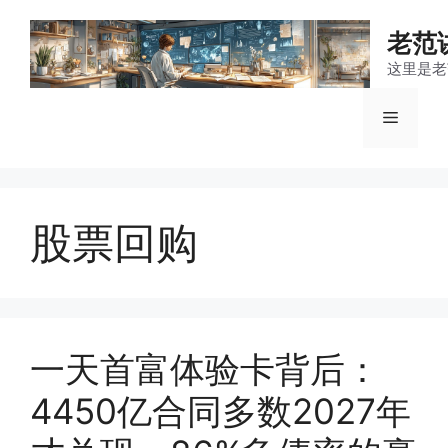
跳
至
老范
内
这里是老
容
菜
单
股票回购
一天首富体验卡背后：
4450亿合同多数2027年