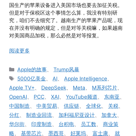
国生产的苹果设备进入美国市场也要去加征关税。
但是对于保税区这个事情怎么算，我没有特别研
究，咱们不去细究了。越南生产的苹果产品呢，现
在并没有明确的规定，但是对等关税嘛，如果越南
对美国商品加税，那么必然是对等报复。
阅读更多
分
Apple的故事
、
Trump风暴
类
标
5000亿美金
、
AI
、
Apple Intelligence
、
签
Apple TV+
、
DeepSeek
、
Meta
、
M系列芯片
、
OpenAI
、
PCC
、
XAI
、
YouTube频道
、
东南亚
、
中国制造
、
中美贸易
、
供应链
、
全球化
、
关税
、
分红
、
制造业回流
、
加利福尼亚设计
、
加拿大
、
华尔街
、
印度制造
、
台积电
、
员工数
、
商业策
略
、
基带芯片
、
墨西哥
、
好莱坞
、
富士康
、
就