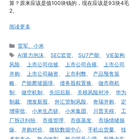
算？原来应该是值100块钱的，现在应该是93块4毛
2。
阅读更多
分
雷军、小米
类
标
AI算力泡沫
、
SEC监管
、
SU7产能
、
VIE架构
签
风险
、
上市公司信披
、
上市公司合规
、
上市公司
并购
、
上市公司融资
、
上市利弊
、
产品预售策
略
、
产能爬坡困境
、
债务股权置换
、
做市商机
制
、
做空机制
、
先旧后新
、
关税风险对冲
、
华为
制裁
、
增发新股
、
外汇管制风险
、
奇瑞并购
、
定
增审批
、
小米生态链
、
小米集团
、
川普关税
、
工
厂拆迁纠纷
、
市值管理
、
市值蒸发
、
市场情绪操
纵
、
并购对价
、
微软数据中心
、
手机出货量
、
技
术发布会
、
散户收割
、
散户跟风心理
、
新势力车