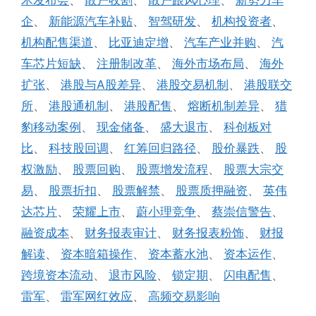
企
、
新能源汽车补贴
、
智驾研发
、
机构投资者
、
机构配售渠道
、
比亚迪定增
、
汽车产业并购
、
汽
车芯片短缺
、
注册制改革
、
海外市场布局
、
海外
扩张
、
港股与A股差异
、
港股交易机制
、
港股联交
所
、
港股通机制
、
港股配售
、
熔断机制差异
、
猎
豹移动案例
、
现金储备
、
盛大退市
、
科创板对
比
、
科技股回调
、
红筹回归路径
、
股价暴跌
、
股
权激励
、
股票回购
、
股票增发流程
、
股票大宗交
易
、
股票折扣
、
股票解禁
、
股票质押融资
、
英伟
达芯片
、
荣耀上市
、
蔚小理竞争
、
蔡崇信警告
、
融资成本
、
财务报表审计
、
财务报表粉饰
、
财报
解读
、
资本暗箱操作
、
资本蓄水池
、
资本运作
、
跨境资本流动
、
退市风险
、
锁定期
、
闪电配售
、
雷军
、
雷军网红效应
、
高频交易影响