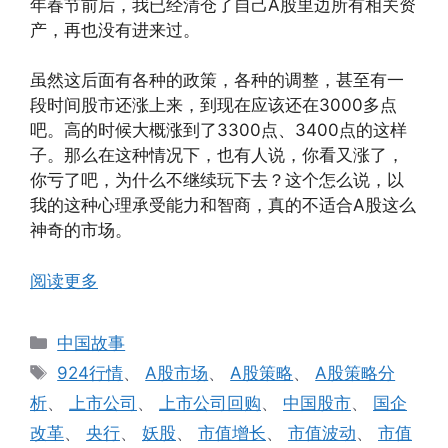
年春节前后，我已经清仓了自己A股里边所有相关资
产，再也没有进来过。
虽然这后面有各种的政策，各种的调整，甚至有一
段时间股市还涨上来，到现在应该还在3000多点
吧。高的时候大概涨到了3300点、3400点的这样
子。那么在这种情况下，也有人说，你看又涨了，
你亏了吧，为什么不继续玩下去？这个怎么说，以
我的这种心理承受能力和智商，真的不适合A股这么
神奇的市场。
阅读更多
分
中国故事
类
标
924行情
、
A股市场
、
A股策略
、
A股策略分
签
析
、
上市公司
、
上市公司回购
、
中国股市
、
国企
改革
、
央行
、
妖股
、
市值增长
、
市值波动
、
市值