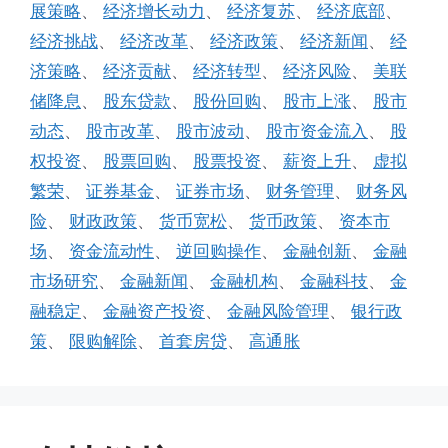
展策略
、
经济增长动力
、
经济复苏
、
经济底部
、
经济挑战
、
经济改革
、
经济政策
、
经济新闻
、
经
济策略
、
经济贡献
、
经济转型
、
经济风险
、
美联
储降息
、
股东贷款
、
股份回购
、
股市上涨
、
股市
动态
、
股市改革
、
股市波动
、
股市资金流入
、
股
权投资
、
股票回购
、
股票投资
、
薪资上升
、
虚拟
繁荣
、
证券基金
、
证券市场
、
财务管理
、
财务风
险
、
财政政策
、
货币宽松
、
货币政策
、
资本市
场
、
资金流动性
、
逆回购操作
、
金融创新
、
金融
市场研究
、
金融新闻
、
金融机构
、
金融科技
、
金
融稳定
、
金融资产投资
、
金融风险管理
、
银行政
策
、
限购解除
、
首套房贷
、
高通胀