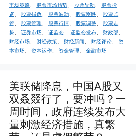
市场策略
、
股票市场趋势
、
股票异动
、
股票投
资
、
股票指数
、
股票波动
、
股票涨跌
、
股票监
管
、
股票管理
、
股票行情
、
股票调整
、
股票走
势
、
证券市场
、
证监会
、
证监会发布
、
财政部
、
财经市场
、
财经政策
、
财经新闻
、
财经评论
、
资
本市场
、
资本运作
、
资金管理
、
金融市场
美联储降息，中国A股又
双叒叕行了，要冲吗？一
周时间，政府连续发布大
量刺激经济措施，真繁