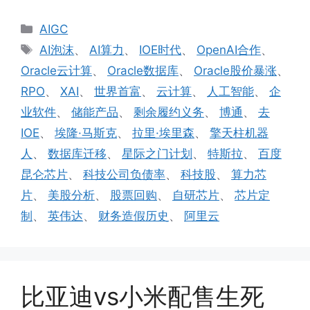
分
AIGC
类
标
AI泡沫
、
AI算力
、
IOE时代
、
OpenAI合作
、
签
Oracle云计算
、
Oracle数据库
、
Oracle股价暴涨
、
RPO
、
XAI
、
世界首富
、
云计算
、
人工智能
、
企
业软件
、
储能产品
、
剩余履约义务
、
博通
、
去
IOE
、
埃隆·马斯克
、
拉里·埃里森
、
擎天柱机器
人
、
数据库迁移
、
星际之门计划
、
特斯拉
、
百度
昆仑芯片
、
科技公司负债率
、
科技股
、
算力芯
片
、
美股分析
、
股票回购
、
自研芯片
、
芯片定
制
、
英伟达
、
财务造假历史
、
阿里云
比亚迪vs小米配售生死