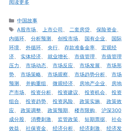
阅读更多
分
中国故事
类
标
A股市场
、
上市公司
、
二套房贷
、
保险资金
、
签
内循环
、
分析预测
、
创投市场
、
国有企业
、
国际
环境
、
外循环
、
央行
、
存款准备金率
、
宏观经
济
、
实体经济
、
就业增长
、
市值管理
、
市值管理
压力
、
市场动态
、
市场反应
、
市场发展
、
市场形
势
、
市场策略
、
市场观察
、
市场趋势分析
、
市场
预测
、
并购重组
、
微观经济
、
房地产企业
、
房地
产市场
、
投资分析
、
投资建议
、
投资机会
、
投资
组合
、
投资趋势
、
投资风险
、
政策实施
、
政策效
应
、
政策调整
、
政策预期
、
楼市限购
、
沪深300
成分股
、
消费刺激
、
监管政策
、
短期票据
、
社会
效益
、
社保资金
、
经济分析
、
经济刺激
、
经济发