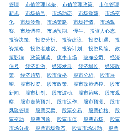
管理
、
市值管理14条
、
市值管理政策
、
市值管理
新规
、
市场信号
、
市场动态
、
市场动荡
、
市场变
化
、
市场波动
、
市场策略
、
市场行情
、
市场观
察
、
市场调整
、
市场预期
、
慢牛
、
投资人心态
、
投资决策
、
投资分析
、
投资建议
、
投资机遇
、
投
资策略
、
投资者建议
、
投资计划
、
投资风险
、
政
策影响
、
政策解读
、
疯牛市场
、
破净公司
、
经济
信号
、
经济刺激
、
经济发展
、
经济增长
、
经济政
策
、
经济趋势
、
股市价格
、
股市分析
、
股市展
望
、
股市投资
、
股市政策
、
股市政策调控
、
股市
新闻
、
股市机制
、
股市波动
、
股市策略
、
股市观
察
、
股市走势预判
、
股市运作
、
股市预测
、
股市
风险管理
、
股票买卖
、
股票交易
、
股票价格
、
股
票变动
、
股票回购
、
股票市值
、
股票市场
、
股票
市场分析
、
股票市场动态
、
股票市场波动
、
股票