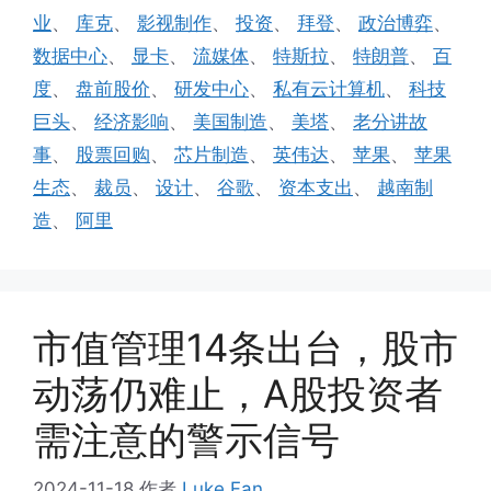
业
、
库克
、
影视制作
、
投资
、
拜登
、
政治博弈
、
数据中心
、
显卡
、
流媒体
、
特斯拉
、
特朗普
、
百
度
、
盘前股价
、
研发中心
、
私有云计算机
、
科技
巨头
、
经济影响
、
美国制造
、
美塔
、
老分讲故
事
、
股票回购
、
芯片制造
、
英伟达
、
苹果
、
苹果
生态
、
裁员
、
设计
、
谷歌
、
资本支出
、
越南制
造
、
阿里
市值管理14条出台，股市
动荡仍难止，A股投资者
需注意的警示信号
2024-11-18
作者
Luke Fan