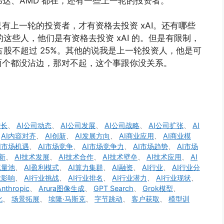
英伟达、AMD 都在，还有一些上一轮的投资者。
有上一轮的投资者，才有资格去投资 xAI。还有哪些
r 的这些人，他们是有资格去投资 xAI 的。但是有限制，
呢，占股不超过 25%。其他的说我是上一轮投资人，他是可
两个都没沾边，那对不起，这个事跟你没关系。
增长
、
AI公司动态
、
AI公司发展
、
AI公司战略
、
AI公司扩张
、
AI
、
AI内容对齐
、
AI创新
、
AI发展方向
、
AI商业应用
、
AI商业模
I市场机遇
、
AI市场竞争
、
AI市场竞争力
、
AI市场趋势
、
AI市场
新
、
AI技术发展
、
AI技术合作
、
AI技术壁垒
、
AI技术应用
、
AI
流量池
、
AI盈利模式
、
AI算力集群
、
AI融资
、
AI行业
、
AI行业分
业影响
、
AI行业挑战
、
AI行业排名
、
AI行业潜力
、
AI行业现状
、
Anthropic
、
Arura图像生成
、
GPT Search
、
Grok模型
、
化
、
场景拓展
、
埃隆·马斯克
、
字节跳动
、
客户获取
、
模型训