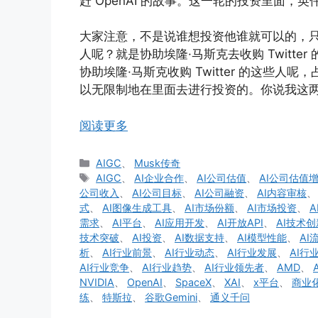
赶 OpenAI 的故事。这一轮的投资里面，
大家注意，不是说谁想投资他谁就可以的，只
人呢？就是协助埃隆·马斯克去收购 Twitte
协助埃隆·马斯克收购 Twitter 的这些人
以无限制地在里面去进行投资的。你说我这
阅读更多
分
AIGC
、
Musk传奇
类
标
AIGC
、
AI企业合作
、
AI公司估值
、
AI公司估值
签
公司收入
、
AI公司目标
、
AI公司融资
、
AI内容审核
式
、
AI图像生成工具
、
AI市场份额
、
AI市场投资
、
A
需求
、
AI平台
、
AI应用开发
、
AI开放API
、
AI技术创
技术突破
、
AI投资
、
AI数据支持
、
AI模型性能
、
AI
析
、
AI行业前景
、
AI行业动态
、
AI行业发展
、
AI行
AI行业竞争
、
AI行业趋势
、
AI行业领先者
、
AMD
、
NVIDIA
、
OpenAI
、
SpaceX
、
XAI
、
x平台
、
商业
练
、
特斯拉
、
谷歌Gemini
、
通义千问