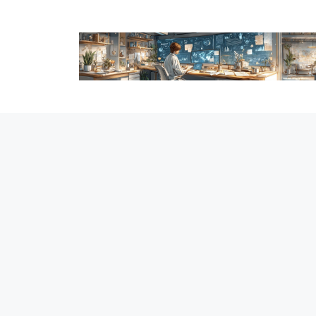
跳
至
内
容