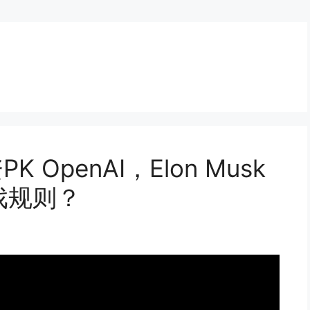
 OpenAI，Elon Musk
戏规则？