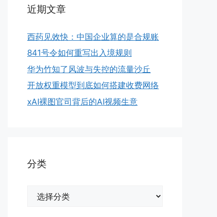
近期文章
西药见效快：中国企业算的是合规账
841号令如何重写出入境规则
华为竹知了风波与失控的流量沙丘
开放权重模型到底如何搭建收费网络
xAI裸图官司背后的AI视频生意
分类
分
类