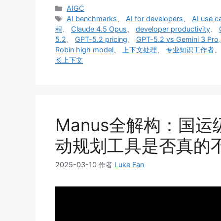
分
AIGC
类
标
AI benchmarks
、
AI for developers
、
AI use c
签
程
、
Claude 4.5 Opus
、
developer productivity
、
5.2
、
GPT-5.2 pricing
、
GPT-5.2 vs Gemini 3 Pro
Robin high model
、
上下文处理
、
专业知识工作者
长上下文
Manus全解构：国运级
动规划工具是否真的
2025-03-10
作者
Luke Fan