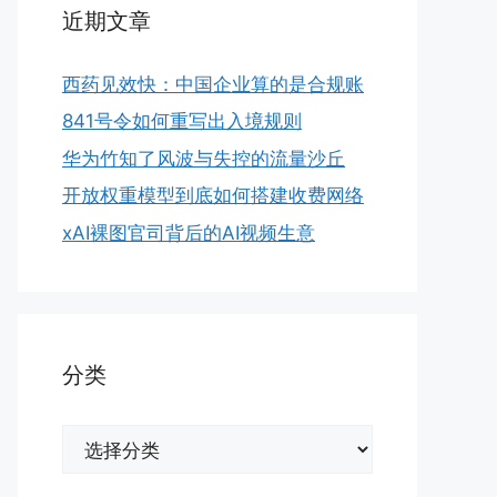
近期文章
西药见效快：中国企业算的是合规账
841号令如何重写出入境规则
华为竹知了风波与失控的流量沙丘
开放权重模型到底如何搭建收费网络
xAI裸图官司背后的AI视频生意
分类
分
类