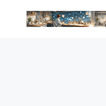
跳
至
内
容