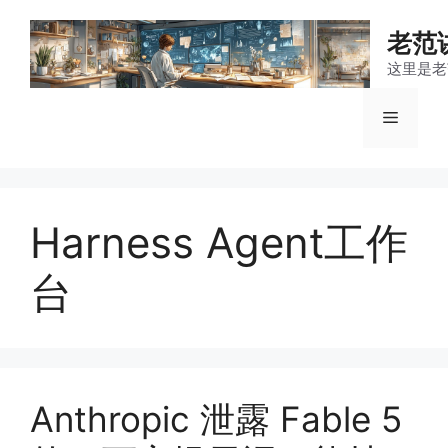
跳
至
老范
内
这里是老
容
菜
单
Harness Agent工作
台
Anthropic 泄露 Fable 5