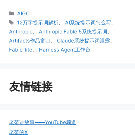
分
AIGC
类
标
12万字提示词解析
、
AI系统提示词怎么写
、
签
Anthropic
、
Anthropic Fable 5系统提示词
、
Artifacts作品窗口
、
Claude系统提示词泄露
、
Fable-lite
、
Harness Agent工作台
友情链接
老范讲故事——YouTube频道
老范的X