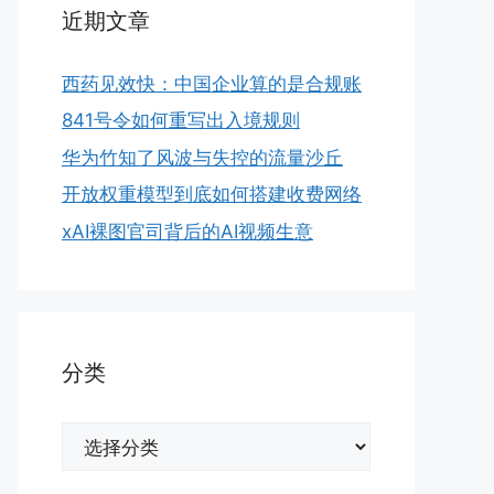
近期文章
西药见效快：中国企业算的是合规账
841号令如何重写出入境规则
华为竹知了风波与失控的流量沙丘
开放权重模型到底如何搭建收费网络
xAI裸图官司背后的AI视频生意
分类
分
类