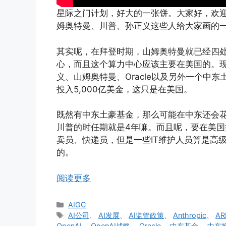
星际之门计划，好大的一张饼。大家好，欢迎收
姆奥特曼、川普、孙正义这些人给大家画的
其实呢，在拜登时期，山姆奥特曼就已经四
心，而且这个算力中心应该主要在美国的。
义、山姆奥特曼、Oracle以及另外一个中
投入5,000亿美金，这只是在美国。
既然有中东土豪基金，那么可能在中东还会花
川普的时任期就是4年嘛。而且呢，要在美国
卖员、快递员，但是一些IT维护人员算是高
的。
阅读更多
分
AIGC
类
标
AI公司
、
AI发展
、
AI监管政策
、
Anthropic
、
A
签
OpenAI
、
OpenAI战略
、
Oracle
、
中东基金
、
中东