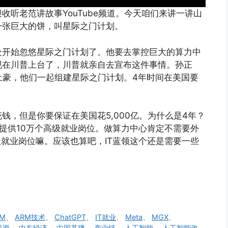
听老范讲故事YouTube频道。今天咱们来讲一讲山
一张巨大的饼，叫星际之门计划。
处开始忽悠星际之门计划了。他要去掌控巨大的算力中
现在川普上台了，川普就亲自去宣布这件事情。孙正
东土豪，他们一起组建星际之门计划。4年时间在美国要
钱，但是你要保证在美国花5,000亿。为什么是4年？
提供10万个高级就业岗位。做算力中心肯定不需要外
级就业岗位嘛。应该也算吧，IT蓝领这个还是需要一些
RM
、
ARM技术
、
ChatGPT
、
IT就业
、
Meta
、
MGX
、
投资
、
中东经济
、
中国基建
、
产业链
、
人工智能
、
人工智能政