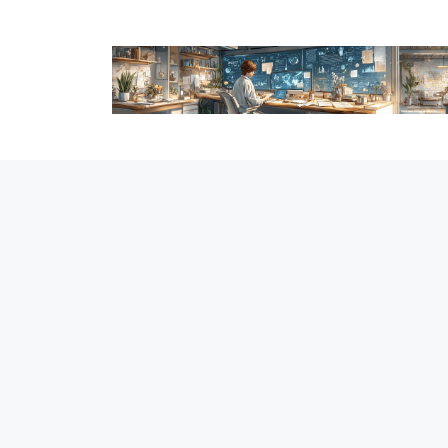
跳
至
内
容