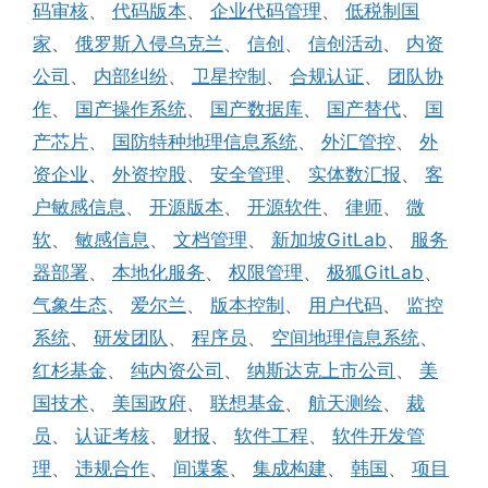
码审核
、
代码版本
、
企业代码管理
、
低税制国
家
、
俄罗斯入侵乌克兰
、
信创
、
信创活动
、
内资
公司
、
内部纠纷
、
卫星控制
、
合规认证
、
团队协
作
、
国产操作系统
、
国产数据库
、
国产替代
、
国
产芯片
、
国防特种地理信息系统
、
外汇管控
、
外
资企业
、
外资控股
、
安全管理
、
实体数汇报
、
客
户敏感信息
、
开源版本
、
开源软件
、
律师
、
微
软
、
敏感信息
、
文档管理
、
新加坡GitLab
、
服务
器部署
、
本地化服务
、
权限管理
、
极狐GitLab
、
气象生态
、
爱尔兰
、
版本控制
、
用户代码
、
监控
系统
、
研发团队
、
程序员
、
空间地理信息系统
、
红杉基金
、
纯内资公司
、
纳斯达克上市公司
、
美
国技术
、
美国政府
、
联想基金
、
航天测绘
、
裁
员
、
认证考核
、
财报
、
软件工程
、
软件开发管
理
、
违规合作
、
间谍案
、
集成构建
、
韩国
、
项目