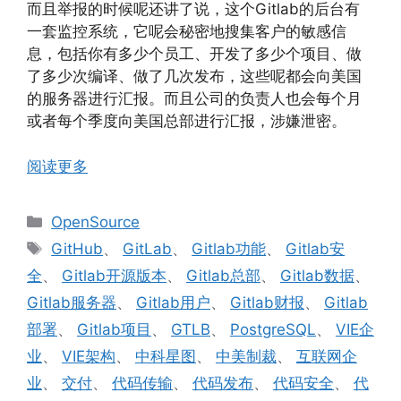
而且举报的时候呢还讲了说，这个Gitlab的后台有
一套监控系统，它呢会秘密地搜集客户的敏感信
息，包括你有多少个员工、开发了多少个项目、做
了多少次编译、做了几次发布，这些呢都会向美国
的服务器进行汇报。而且公司的负责人也会每个月
或者每个季度向美国总部进行汇报，涉嫌泄密。
阅读更多
分
OpenSource
类
标
GitHub
、
GitLab
、
Gitlab功能
、
Gitlab安
签
全
、
Gitlab开源版本
、
Gitlab总部
、
Gitlab数据
、
Gitlab服务器
、
Gitlab用户
、
Gitlab财报
、
Gitlab
部署
、
Gitlab项目
、
GTLB
、
PostgreSQL
、
VIE企
业
、
VIE架构
、
中科星图
、
中美制裁
、
互联网企
业
、
交付
、
代码传输
、
代码发布
、
代码安全
、
代