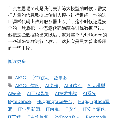
什么意思呢？就是我们去训练大模型的时候，需要
把大量的信息数据上传到大模型进行训练。他的这
种调试代码上传到服务器上以后，这个时候还是安
全的，然后把一些恶意代码隐藏在训练数据里边。
他把这些数据读出来以后，就对整个ByteDance的
一些训练集群进行了攻击。这其实是黑客普遍采用
的一些手段。
阅读更多
分
AIGC
、
字节跳动，故事多
类
标
AIGC可信度
、
AI协作
、
AI可信性
、
AI大模型
、
签
AI安全
、
AI工程风险
、
AI技术挑战
、
AI系统
、
ByteDance
、
Huggingface平台
、
Huggingface漏
洞
、
IT业界新闻
、
IT内鬼
、
IT安全
、
IT安全策略
、
IT工程
、
IT灾难恢复
、
PyTorch修改
、
Pytorch集