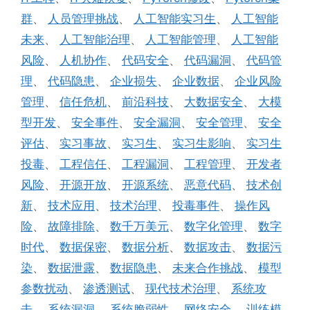
群
、
人员管理挑战
、
人工智能实习生
、
人工智能
未来
、
人工智能治理
、
人工智能管理
、
人工智能
风险
、
人机协作
、
代码安全
、
代码漏洞
、
代码管
理
、
代码隐患
、
企业损失
、
企业数据
、
企业风险
管理
、
信任危机
、
前沿科技
、
大数据安全
、
大模
型开发
、
安全事件
、
安全漏洞
、
安全管理
、
安全
评估
、
实习事故
、
实习生
、
实习生影响
、
实习生
投毒
、
工程信任
、
工程漏洞
、
工程管理
、
开发者
风险
、
开源开放
、
开源系统
、
恶意代码
、
技术创
新
、
技术应用
、
技术治理
、
投毒事件
、
操作风
险
、
故障排除
、
数千万美元
、
数字化管理
、
数字
时代
、
数据保密
、
数据分析
、
数据攻击
、
数据污
染
、
数据泄露
、
数据隐患
、
未来合作挑战
、
模型
参数扰动
、
渗透测试
、
现代技术治理
、
系统攻
击
、
系统漏洞
、
系统脆弱性
、
网络安全
、
训练模