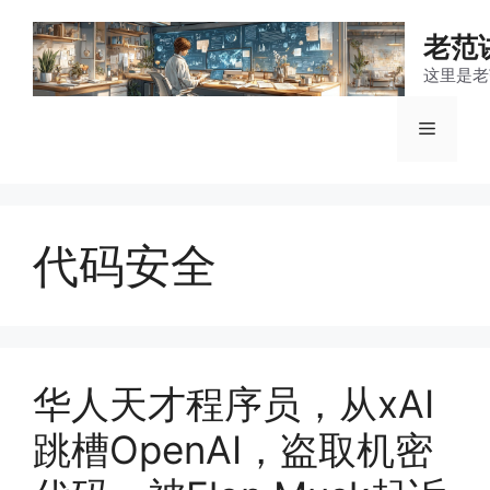
跳
至
老范
内
这里是老
容
菜
单
代码安全
华人天才程序员，从xAI
跳槽OpenAI，盗取机密