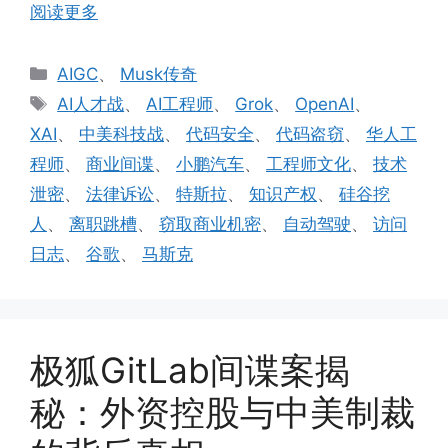
阅读更多
分
AIGC
、
Musk传奇
类
标
AI人才战
、
AI工程师
、
Grok
、
OpenAI
、
签
XAI
、
中美科技战
、
代码安全
、
代码盗窃
、
华人工
程师
、
商业间谍
、
小鹏汽车
、
工程师文化
、
技术
泄密
、
法律诉讼
、
特斯拉
、
知识产权
、
硅谷挖
人
、
离职跳槽
、
窃取商业机密
、
自动驾驶
、
访问
日志
、
谷歌
、
马斯克
极狐GitLab间谍案揭
秘：外资控股与中美制裁