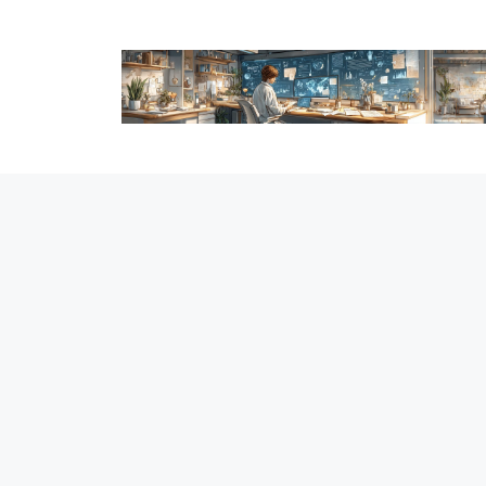
跳
至
内
容