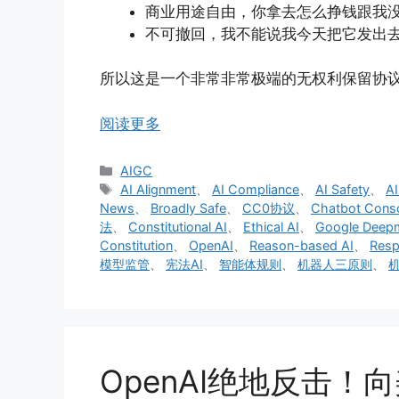
商业用途自由，你拿去怎么挣钱跟我
不可撤回，我不能说我今天把它发出
所以这是一个非常非常极端的无权利保留协
阅读更多
分
AIGC
类
标
AI Alignment
、
AI Compliance
、
AI Safety
、
AI
签
News
、
Broadly Safe
、
CC0协议
、
Chatbot Cons
法
、
Constitutional AI
、
Ethical AI
、
Google Deep
Constitution
、
OpenAI
、
Reason-based AI
、
Resp
模型监管
、
宪法AI
、
智能体规则
、
机器人三原则
、
OpenAI绝地反击！