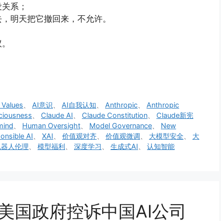
没关系；
去，明天把它撤回来，不允许。
议。
 Values
、
AI意识
、
AI自我认知
、
Anthropic
、
Anthropic
ciousness
、
Claude AI
、
Claude Constitution
、
Claude新宪
mind
、
Human Oversight
、
Model Governance
、
New
onsible AI
、
XAI
、
价值观对齐
、
价值观微调
、
大模型安全
、
大
机器人伦理
、
模型福利
、
深度学习
、
生成式AI
、
认知智能
向美国政府控诉中国AI公司