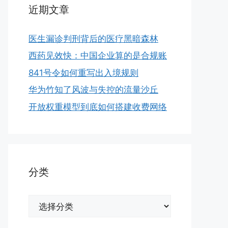
近期文章
医生漏诊判刑背后的医疗黑暗森林
西药见效快：中国企业算的是合规账
841号令如何重写出入境规则
华为竹知了风波与失控的流量沙丘
开放权重模型到底如何搭建收费网络
分类
分
类