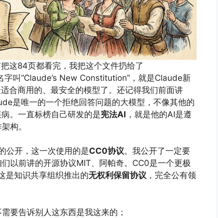
有把这84页都看完，我把这个文件扔给了
aude’s New Constitution”，就是Claude新
公认的最适合商用的、最安全的模型了。还记得我们前面讲
aude是唯一的一个拒绝回答问题的大模型，不像其他的
疾病。一直标榜自己研发的是
宪法AI
，就是他的AI是遵
作架构。
所谓的公开，这一次使用的是
CC0协议
。我公开了一定要
们以前讲的开源协议MIT、阿帕奇。CC0是一个更极
ero，这是知识共享组织推出的
无权利保留协议
，完全公有领
不需要告诉别人这东西是我这来的；