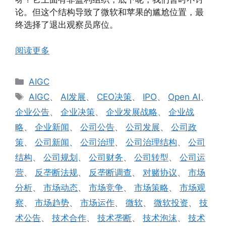
论。但这个结构导致了微软和苹果的尴尬位置，最
终选择了退出观察员席位。
阅读更多
分
AIGC
类
标
AIGC
、
AI发展
、
CEO决策
、
IPO
、
Open AI
、
签
企业公告
、
企业决策
、
企业发展战略
、
企业战
略
、
企业新闻
、
公司公告
、
公司发展
、
公司政
策
、
公司新闻
、
公司治理
、
公司治理结构
、
公司
结构
、
公司规划
、
公司财务
、
公司转型
、
公司运
营
、
反垄断法规
、
反垄断调查
、
对赌协议
、
市场
分析
、
市场动态
、
市场竞争
、
市场策略
、
市场观
察
、
市场趋势
、
市场运作
、
微软
、
微软投资
、
技
术公告
、
技术合作
、
技术垄断
、
技术泡沫
、
技术