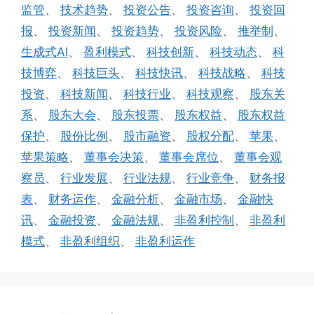
监管
、
技术趋势
、
投资公告
、
投资咨询
、
投资回
报
、
投资新闻
、
投资趋势
、
投资风险
、
推举制
、
生成式AI
、
盈利模式
、
科技创新
、
科技动态
、
科
技博弈
、
科技巨头
、
科技快讯
、
科技战略
、
科技
投资
、
科技新闻
、
科技行业
、
科技观察
、
股东关
系
、
股东大会
、
股东投票
、
股东权益
、
股东权益
保护
、
股份比例
、
股市融资
、
股权分配
、
苹果
、
苹果策略
、
董事会决策
、
董事会席位
、
董事会观
察员
、
行业发展
、
行业法规
、
行业竞争
、
财务报
表
、
财务运作
、
金融分析
、
金融市场
、
金融快
讯
、
金融投资
、
金融法规
、
非盈利控制
、
非盈利
模式
、
非盈利组织
、
非盈利运作