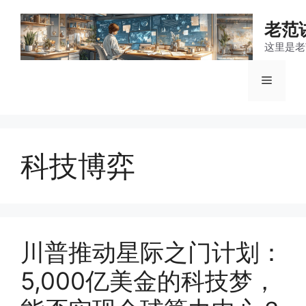
跳
至
老范
内
这里是老
容
菜
单
科技博弈
川普推动星际之门计划：
5,000亿美金的科技梦，