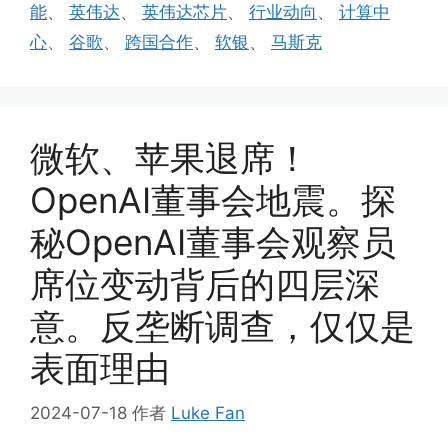
能
、
英伟达
、
英伟达芯片
、
行业动向
、
计算中
心
、
谷歌
、
跨国合作
、
软银
、
马斯克
微软、苹果退席！
OpenAI董事会地震。探
秘OpenAI董事会观察员
席位变动背后的四层深
意。反垄断调查，仅仅是
表面理由
2024-07-18
作者
Luke Fan