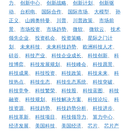
力
、
创新中心
、
创新战略
、
创新计划
、
创新驱
动
、
台积电
、
国际合作
、
国际市场
、
大模型
、
孙
正义
、
山姆奥特曼
、
川普
、
川普政策
、
市场前
景
、
市场投资
、
市场趋势
、
微软
、
微软云
、
技术
领先企业
、
投资机会
、
投资策略
、
星际之门计
划
、
未来科技
、
未来科技趋势
、
欧洲科技人才
、
硅谷
、
科技产业
、
科技企业成长
、
科技创新
、
科
技博弈
、
科技发展规划
、
科技峰会
、
科技愿景
、
科技成果
、
科技投资
、
科技政策
、
科技未来
、
科
技热点
、
科技生态
、
科技生态系统
、
科技突破
、
科技竞争
、
科技繁荣
、
科技股
、
科技蓝图
、
科技
融资
、
科技规划
、
科技解决方案
、
科技论坛
、
科
技资源
、
科技趋势
、
科技趋势分析
、
科技进步
、
科技革新
、
科技项目
、
科技领导力
、
算力中心
、
经济发展
、
美国科技
、
美国经济
、
芯片
、
芯片产