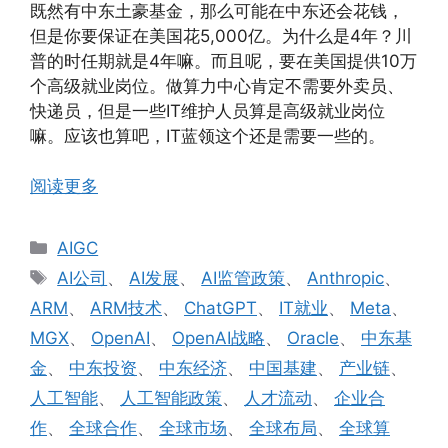
既然有中东土豪基金，那么可能在中东还会花钱，
但是你要保证在美国花5,000亿。为什么是4年？川
普的时任期就是4年嘛。而且呢，要在美国提供10万
个高级就业岗位。做算力中心肯定不需要外卖员、
快递员，但是一些IT维护人员算是高级就业岗位
嘛。应该也算吧，IT蓝领这个还是需要一些的。
阅读更多
分
AIGC
类
标
AI公司
、
AI发展
、
AI监管政策
、
Anthropic
、
签
ARM
、
ARM技术
、
ChatGPT
、
IT就业
、
Meta
、
MGX
、
OpenAI
、
OpenAI战略
、
Oracle
、
中东基
金
、
中东投资
、
中东经济
、
中国基建
、
产业链
、
人工智能
、
人工智能政策
、
人才流动
、
企业合
作
、
全球合作
、
全球市场
、
全球布局
、
全球算