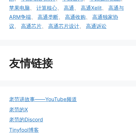
苹果电脑
、
计算核心
、
高通
、
高通Xelit
、
高通与
ARM争端
、
高通垄断
、
高通收购
、
高通独家协
议
、
高通芯片
、
高通芯片设计
、
高通诉讼
友情链接
老范讲故事——YouTube频道
老范的X
老范的Discord
Tinyfool博客