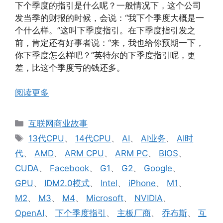
下个季度的指引是什么呢？一般情况下，这个公司
发当季的财报的时候，会说：“我下个季度大概是一
个什么样。”这叫下季度指引。在下季度指引发之
前，肯定还有好事者说：“来，我也给你预期一下，
你下季度怎么样吧？”英特尔的下季度指引呢，更
差，比这个季度亏的钱还多。
阅读更多
分
互联网商业故事
类
标
13代CPU
、
14代CPU
、
AI
、
AI业务
、
AI时
签
代
、
AMD
、
ARM CPU
、
ARM PC
、
BIOS
、
CUDA
、
Facebook
、
G1
、
G2
、
Google
、
GPU
、
IDM2.0模式
、
Intel
、
iPhone
、
M1
、
M2
、
M3
、
M4
、
Microsoft
、
NVIDIA
、
OpenAI
、
下个季度指引
、
主板厂商
、
乔布斯
、
互