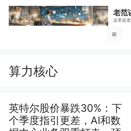
跳
至
老范
内
这里是老
容
菜
单
算力核心
英特尔股价暴跌30%：下
个季度指引更差，AI和数