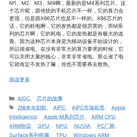
M1、M2、M3、M4啊，最新的是M4系列芯片。这
个芯片呢，跟传统的手机芯片不一样，它的算力会
更强，但是跟X86芯片也是不一样的。X86芯片的
话，它的耗电啊，它的发热都是很厉害的，而M系
列的芯片啊，它的耗电，它的发热都是有极大的改
善。因为这种芯片本身是为移动设备开始设计的，
所以很省电。在没有非常大的算力要求的时候，它
可以关闭大量的核心，非常非常省电。那么省了电
它就肯定不发热了嘛，你也不需要再去散热。
阅读更多
分
AIGC
、
芯片的故事
类
标
2纳米光刻机
、
AIPC
、
AIPC市场前景
、
Apple
签
Intelligence
、
Apple M系列芯片
、
ARM CPU
、
ARM协议
、
GPU
、
NPU
、
NUVIA
、
PC厂商
、
Surface系列电脑
、
TPU
、
Windows ARM
、