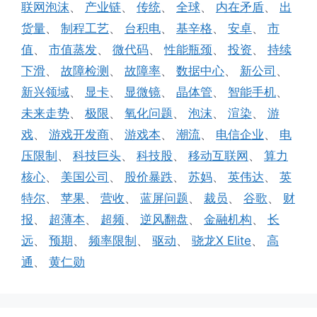
联网泡沫
、
产业链
、
传统
、
全球
、
内在矛盾
、
出
货量
、
制程工艺
、
台积电
、
基辛格
、
安卓
、
市
值
、
市值蒸发
、
微代码
、
性能瓶颈
、
投资
、
持续
下滑
、
故障检测
、
故障率
、
数据中心
、
新公司
、
新兴领域
、
显卡
、
显微镜
、
晶体管
、
智能手机
、
未来走势
、
极限
、
氧化问题
、
泡沫
、
渲染
、
游
戏
、
游戏开发商
、
游戏本
、
潮流
、
电信企业
、
电
压限制
、
科技巨头
、
科技股
、
移动互联网
、
算力
核心
、
美国公司
、
股价暴跌
、
苏妈
、
英伟达
、
英
特尔
、
苹果
、
营收
、
蓝屏问题
、
裁员
、
谷歌
、
财
报
、
超薄本
、
超频
、
逆风翻盘
、
金融机构
、
长
远
、
预期
、
频率限制
、
驱动
、
骁龙X Elite
、
高
通
、
黄仁勋