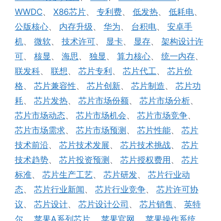
WWDC
、
X86芯片
、
专利费
、
低发热
、
低耗电
、
公版核心
、
内存升级
、
华为
、
台积电
、
安卓手
机
、
微软
、
技术许可
、
显卡
、
显存
、
架构设计许
可
、
核显
、
海思
、
独显
、
算力核心
、
统一内存
、
联发科
、
联想
、
芯片专利
、
芯片代工
、
芯片价
格
、
芯片兼容性
、
芯片创新
、
芯片制造
、
芯片功
耗
、
芯片发热
、
芯片市场份额
、
芯片市场分析
、
芯片市场动态
、
芯片市场机会
、
芯片市场竞争
、
芯片市场需求
、
芯片市场预测
、
芯片性能
、
芯片
技术前沿
、
芯片技术发展
、
芯片技术挑战
、
芯片
技术趋势
、
芯片投资预测
、
芯片授权费用
、
芯片
标准
、
芯片生产工艺
、
芯片研发
、
芯片行业动
态
、
芯片行业新闻
、
芯片行业竞争
、
芯片许可协
议
、
芯片设计
、
芯片设计公司
、
芯片销售
、
英特
尔
、
苹果A系列芯片
、
苹果官网
、
苹果操作系统
、