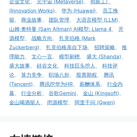
企业文化
、
元宇宙 (Metaverse)
、
创新工厂
(Innovation Works)
、
华为 (Huawei)
、
员工挽
留
、
商业故事
、
团队管理
、
大语言模型 (LLM)
、
山姆·奥特曼 (Sam Altman) AI模型: Llama 4
、
开
源模型
、
战略方向
、
扎克伯格 (Mark
Zuckerberg)
、
扎克伯格亲自下场
、
招聘策略
、
推
理能力
、
文心一言
、
模型刷榜
、
盛大 (Shanda)
、
盛大故事
、
硅谷文化
、
科技巨头挖人
、
科技评
论
、
算力竞争
、
职场八卦
、
股票期权
、
腾讯
(Tencent)
、
腾讯挖华为HR
、
薪酬体系
、
行业内
幕
、
行业分析
、
谷歌Gemini
、
金山 (Kingsoft)
、
金山喝酒留人
、
闭源模型
、
阿里千问 (Qwen)