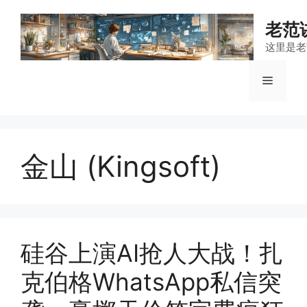
跳
至
老范
内
这里是老
容
菜
单
金山 (Kingsoft)
硅谷上演AI抢人大战！扎
克伯格WhatsApp私信突