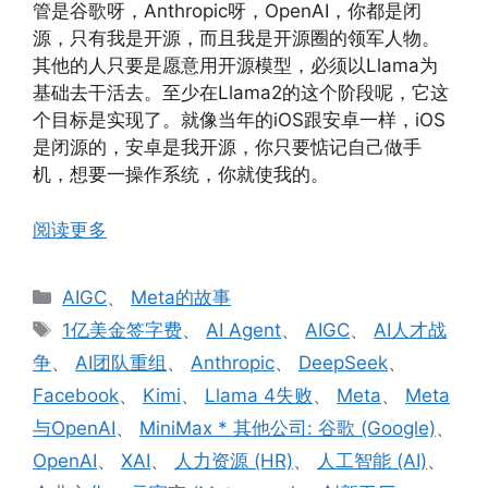
管是谷歌呀，Anthropic呀，OpenAI，你都是闭
源，只有我是开源，而且我是开源圈的领军人物。
其他的人只要是愿意用开源模型，必须以Llama为
基础去干活去。至少在Llama2的这个阶段呢，它这
个目标是实现了。就像当年的iOS跟安卓一样，iOS
是闭源的，安卓是我开源，你只要惦记自己做手
机，想要一操作系统，你就使我的。
阅读更多
分
AIGC
、
Meta的故事
类
标
1亿美金签字费
、
AI Agent
、
AIGC
、
AI人才战
签
争
、
AI团队重组
、
Anthropic
、
DeepSeek
、
Facebook
、
Kimi
、
Llama 4失败
、
Meta
、
Meta
与OpenAI
、
MiniMax * 其他公司: 谷歌 (Google)
、
OpenAI
、
XAI
、
人力资源 (HR)
、
人工智能 (AI)
、