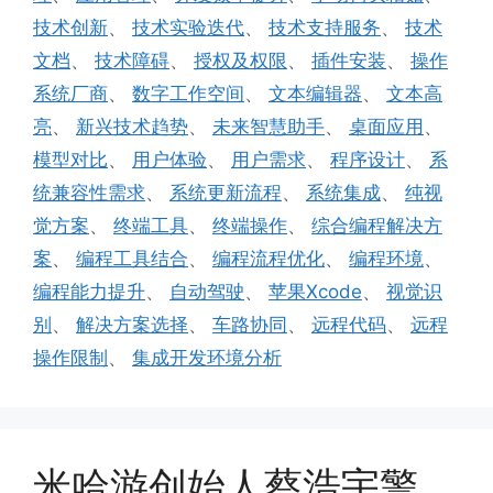
技术创新
、
技术实验迭代
、
技术支持服务
、
技术
文档
、
技术障碍
、
授权及权限
、
插件安装
、
操作
系统厂商
、
数字工作空间
、
文本编辑器
、
文本高
亮
、
新兴技术趋势
、
未来智慧助手
、
桌面应用
、
模型对比
、
用户体验
、
用户需求
、
程序设计
、
系
统兼容性需求
、
系统更新流程
、
系统集成
、
纯视
觉方案
、
终端工具
、
终端操作
、
综合编程解决方
案
、
编程工具结合
、
编程流程优化
、
编程环境
、
编程能力提升
、
自动驾驶
、
苹果Xcode
、
视觉识
别
、
解决方案选择
、
车路协同
、
远程代码
、
远程
操作限制
、
集成开发环境分析
米哈游创始人蔡浩宇警