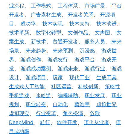
业流程
、
工作模式
、
工程体系
、
市场前景
、
平台
开发者
、
广告素材生成
、
开发者关系
、
开源项
目
、
成功率
、
技术实现
、
技术支持
、
技术演进
、
技术革新
、
数字化转型
、
文创作品
、
文声图
、
文
案生成
、
新技术
、
普通开发者
、
服务人员
、
未来
场景
、
未来趋势
、
未来预测
、
沉浸感
、
游戏世
界
、
游戏创作
、
游戏发行
、
游戏平台
、
游戏开
发
、
游戏成功案例
、
游戏未来
、
游戏行业
、
游戏
设计
、
游戏项目
、
玩家
、
现代工业
、
生成工具
、
生成式人工智能
、
社区运营
、
科技创新
、
策略性
手机游戏
、
米哈游
、
编程辅助
、
职业发展
、
职业
规划
、
职业转变
、
自动化
、
蔡浩宇
、
虚拟世界
、
虚拟现实
、
行业变革
、
角色扮演
、
谷歌
DeepMind
、
转行
、
软件开发
、
顶尖从业者
、
项
目成功率