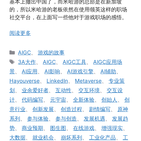
基本上撤出中国了，而米哈游的总部是在新加坡
的，所以米哈游的老板依然在使用领英这样的职场
社交平台，在上面写一些他对于游戏职场的感悟。
阅读更多
分
AIGC
、
游戏的故事
类
标
3A大作
、
AIGC
、
AIGC工具
、
AIGC应用场
签
景
、
AI应用
、
AI影响
、
AI游戏引擎
、
AI辅助
、
Hayouverse
、
LinkedIn
、
Metaverse
、
专业策
划
、
业余爱好者
、
互动性
、
交互环境
、
交互设
计
、
代码编写
、
元宇宙
、
全新体验
、
创始人
、
创
意行业
、
创新发展
、
创造过程
、
剧情编写
、
原神
系列
、
参与体验
、
参与创造
、
发展机遇
、
发展趋
势
、
商业预期
、
图生图
、
在线游戏
、
增强现实
、
大数据
、
就业机会
、
崩坏系列
、
工业化产品
、
工