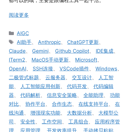
都可以的哦，主要是跟编程工具一起干活。
阅读更多
分
AIGC
类
标
AI助手
、
Anthropic
、
ChatGPT更新
、
签
Claude
、
Gemini
、
Github Copilot
、
IDE集成
、
ITerm2
、
MacOS手动更新
、
Microsoft
、
OpenAI
、
SSH连接
、
VSCode插件
、
Windows
、
二极管式标题
、
云服务器
、
交互设计
、
人工智
能
、
人工智能应用创新
、
代码开发
、
代码编辑
器
、
代码解析
、
信息安全策略
、
全能助理
、
功能
对比
、
协作平台
、
合作生态
、
在线支持平台
、
在
线沟通
、
增强现实功能
、
大数据分析
、
大模型公
司
、
安全性
、
工作空间
、
工具组合
、
应用程序管
理
、
应用管理
、
开发效率提升
、
手动拷贝粘贴
、