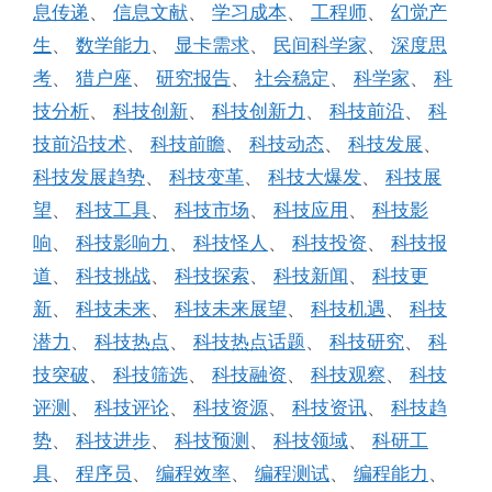
息传递
、
信息文献
、
学习成本
、
工程师
、
幻觉产
生
、
数学能力
、
显卡需求
、
民间科学家
、
深度思
考
、
猎户座
、
研究报告
、
社会稳定
、
科学家
、
科
技分析
、
科技创新
、
科技创新力
、
科技前沿
、
科
技前沿技术
、
科技前瞻
、
科技动态
、
科技发展
、
科技发展趋势
、
科技变革
、
科技大爆发
、
科技展
望
、
科技工具
、
科技市场
、
科技应用
、
科技影
响
、
科技影响力
、
科技怪人
、
科技投资
、
科技报
道
、
科技挑战
、
科技探索
、
科技新闻
、
科技更
新
、
科技未来
、
科技未来展望
、
科技机遇
、
科技
潜力
、
科技热点
、
科技热点话题
、
科技研究
、
科
技突破
、
科技筛选
、
科技融资
、
科技观察
、
科技
评测
、
科技评论
、
科技资源
、
科技资讯
、
科技趋
势
、
科技进步
、
科技预测
、
科技领域
、
科研工
具
、
程序员
、
编程效率
、
编程测试
、
编程能力
、