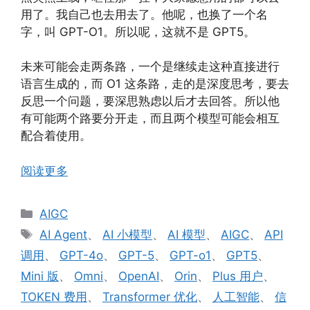
用了。我自己也去用去了。他呢，也换了一个名
字，叫 GPT-O1。所以呢，这就不是 GPT5。
未来可能会走两条路，一个是继续走这种直接进行
语言生成的，而 O1 这条路，走的是深度思考，要去
反思一个问题，要深思熟虑以后才去回答。所以他
有可能两个路要分开走，而且两个模型可能会相互
配合着使用。
阅读更多
分
AIGC
类
标
AI Agent
、
AI 小模型
、
AI 模型
、
AIGC
、
API
签
调用
、
GPT-4o
、
GPT-5
、
GPT-o1
、
GPT5
、
Mini 版
、
Omni
、
OpenAI
、
Orin
、
Plus 用户
、
TOKEN 费用
、
Transformer 优化
、
人工智能
、
信