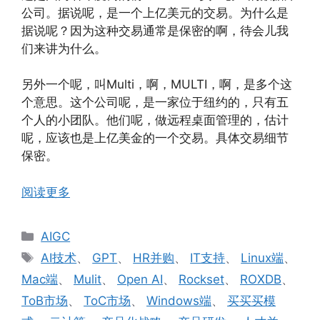
公司。据说呢，是一个上亿美元的交易。为什么是
据说呢？因为这种交易通常是保密的啊，待会儿我
们来讲为什么。
另外一个呢，叫Multi，啊，MULTI，啊，是多个这
个意思。这个公司呢，是一家位于纽约的，只有五
个人的小团队。他们呢，做远程桌面管理的，估计
呢，应该也是上亿美金的一个交易。具体交易细节
保密。
阅读更多
分
AIGC
类
标
AI技术
、
GPT
、
HR并购
、
IT支持
、
Linux端
、
签
Mac端
、
Mulit
、
Open AI
、
Rockset
、
ROXDB
、
ToB市场
、
ToC市场
、
Windows端
、
买买买模