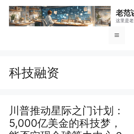
跳
至
老范
内
这里是老
容
菜
单
科技融资
川普推动星际之门计划：
5,000亿美金的科技梦，