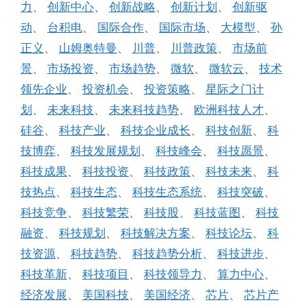
力
、
创新中心
、
创新战略
、
创新计划
、
创新驱
动
、
台积电
、
国际合作
、
国际市场
、
大模型
、
孙
正义
、
山姆奥特曼
、
川普
、
川普政策
、
市场前
景
、
市场投资
、
市场趋势
、
微软
、
微软云
、
技术
领先企业
、
投资机会
、
投资策略
、
星际之门计
划
、
未来科技
、
未来科技趋势
、
欧洲科技人才
、
硅谷
、
科技产业
、
科技企业成长
、
科技创新
、
科
技博弈
、
科技发展规划
、
科技峰会
、
科技愿景
、
科技成果
、
科技投资
、
科技政策
、
科技未来
、
科
技热点
、
科技生态
、
科技生态系统
、
科技突破
、
科技竞争
、
科技繁荣
、
科技股
、
科技蓝图
、
科技
融资
、
科技规划
、
科技解决方案
、
科技论坛
、
科
技资源
、
科技趋势
、
科技趋势分析
、
科技进步
、
科技革新
、
科技项目
、
科技领导力
、
算力中心
、
经济发展
、
美国科技
、
美国经济
、
芯片
、
芯片产