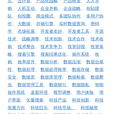
式
、
云计算
、
产品化战略
、
产品研发
、
人才并
购
、
人机互动
、
企业并购
、
企业战略
、
创始团
队
、
创投圈
、
商业模式
、
多团队协作
、
多用户协
作
、
大数据
、
存储引擎
、
实时数据查询
、
密码
学
、
市场拓展
、
开发者友好
、
开发者工具
、
开源
技术
、
战略调整
、
技术创新
、
技术合作
、
技术收
购
、
技术整合
、
技术竞争力
、
投资回报
、
投资策
略
、
搜索引擎
、
搜索结果优化
、
操作系统
、
收
购
、
效率提升
、
数据分析
、
数据压缩
、
数据合规
性
、
数据处理
、
数据处理效率
、
数据存储
、
数据
安全
、
数据库
、
数据库管理
、
数据检索
、
数据爬
虫
、
数据管理工具
、
数据锁引
、
数据隐私
、
智能
操作系统
、
桌面环境
、
模型调整
、
用户体验
、
用
户界面
、
矢量搜索
、
科技产业
、
科技创新
、
科技
发展方向
、
科技巨头
、
科技市场。
、
科技融资
、