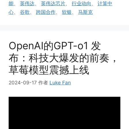
能
、
英伟达
、
英伟达芯片
、
行业动向
、
计算中
心
、
谷歌
、
跨国合作
、
软银
、
马斯克
OpenAI的GPT-o1 发
布：科技大爆发的前奏，
草莓模型震撼上线
2024-09-17
作者
Luke Fan