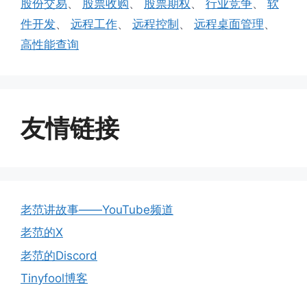
股份交易
、
股票收购
、
股票期权
、
行业竞争
、
软
件开发
、
远程工作
、
远程控制
、
远程桌面管理
、
高性能查询
友情链接
老范讲故事——YouTube频道
老范的X
老范的Discord
Tinyfool博客