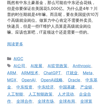
既然有中东土豪基金，那么可能在中东还会花钱，
但是你要保证在美国花5,000亿。为什么是4年？川
普的时任期就是4年嘛。而且呢，要在美国提供10万
个高级就业岗位。做算力中心肯定不需要外卖员、
快递员，但是一些IT维护人员算是高级就业岗位
嘛。应该也算吧，IT蓝领这个还是需要一些的。
阅读更多
分
AIGC
类
标
AI公司
、
AI发展
、
AI监管政策
、
Anthropic
、
签
ARM
、
ARM技术
、
ChatGPT
、
IT就业
、
Meta
、
MGX
、
OpenAI
、
OpenAI战略
、
Oracle
、
中东基
金
、
中东投资
、
中东经济
、
中国基建
、
产业链
、
人工智能
、
人工智能政策
、
人才流动
、
企业合
作
、
全球合作
、
全球市场
、
全球布局
、
全球算