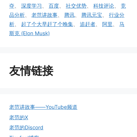
夺
、
深度学习
、
百度
、
社交优势
、
科技评论
、
竞
品分析
、
老范讲故事
、
腾讯
、
腾讯元宝
、
行业分
析
、
起了个大早赶了个晚集
、
追赶者
、
阿里
、
马
斯克 (Elon Musk)
友情链接
老范讲故事——YouTube频道
老范的X
老范的Discord