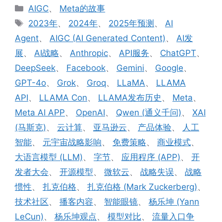
分
AIGC
、
Meta的故事
类
标
2023年
、
2024年
、
2025年预测
、
AI
签
Agent
、
AIGC (AI Generated Content)
、
AI发
展
、
AI战略
、
Anthropic
、
API服务
、
ChatGPT
、
DeepSeek
、
Facebook
、
Gemini
、
Google
、
GPT-4o
、
Grok
、
Groq
、
LLaMA
、
LLAMA
API
、
LLAMA Con
、
LLAMA发布历史
、
Meta
、
Meta AI APP
、
OpenAI
、
Qwen (通义千问)
、
XAI
(马斯克)
、
云计算
、
亚马逊云
、
产品体验
、
人工
智能
、
元宇宙战略影响
、
免费策略
、
商业模式
、
大语言模型 (LLM)
、
字节
、
应用程序 (APP)
、
开
发者大会
、
开源模型
、
微软云
、
战略失误
、
战略
惯性
、
扎克伯格
、
扎克伯格 (Mark Zuckerberg)
、
技术社区
、
播客内容
、
智能眼镜
、
杨乐坤 (Yann
LeCun)
、
杨乐坤观点
、
模型对比
、
流量入口争