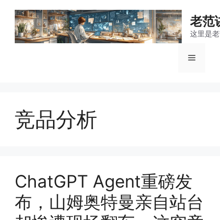
跳
至
老范
内
这里是老
容
菜
单
竞品分析
ChatGPT Agent重磅发
布，山姆奥特曼亲自站台