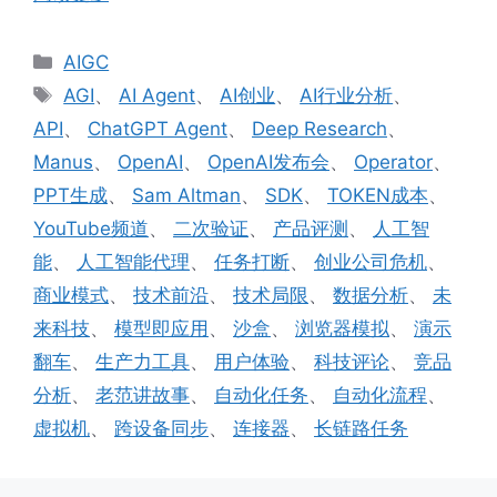
分
AIGC
类
标
AGI
、
AI Agent
、
AI创业
、
AI行业分析
、
签
API
、
ChatGPT Agent
、
Deep Research
、
Manus
、
OpenAI
、
OpenAI发布会
、
Operator
、
PPT生成
、
Sam Altman
、
SDK
、
TOKEN成本
、
YouTube频道
、
二次验证
、
产品评测
、
人工智
能
、
人工智能代理
、
任务打断
、
创业公司危机
、
商业模式
、
技术前沿
、
技术局限
、
数据分析
、
未
来科技
、
模型即应用
、
沙盒
、
浏览器模拟
、
演示
翻车
、
生产力工具
、
用户体验
、
科技评论
、
竞品
分析
、
老范讲故事
、
自动化任务
、
自动化流程
、
虚拟机
、
跨设备同步
、
连接器
、
长链路任务