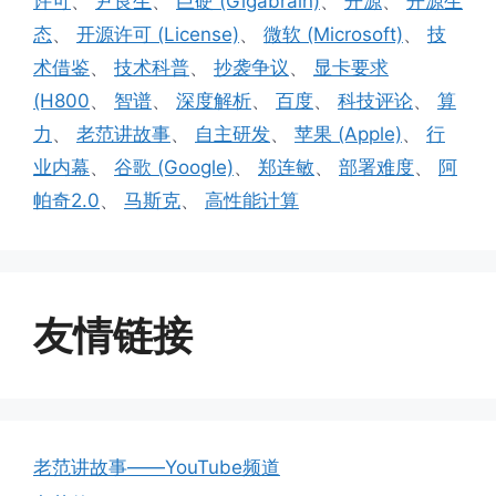
许可
、
尹良生
、
巨硬 (Gigabrain)
、
开源
、
开源生
态
、
开源许可 (License)
、
微软 (Microsoft)
、
技
术借鉴
、
技术科普
、
抄袭争议
、
显卡要求
(H800
、
智谱
、
深度解析
、
百度
、
科技评论
、
算
力
、
老范讲故事
、
自主研发
、
苹果 (Apple)
、
行
业内幕
、
谷歌 (Google)
、
郑连敏
、
部署难度
、
阿
帕奇2.0
、
马斯克
、
高性能计算
友情链接
老范讲故事——YouTube频道