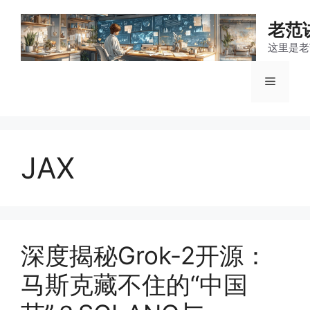
跳
至
老范
内
这里是老
容
菜
单
JAX
深度揭秘Grok-2开源：
马斯克藏不住的“中国