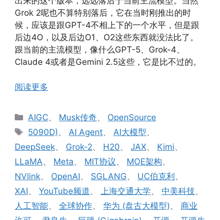
出来的这个版本，远远落后于当前主流模型。当然
Grok 2呢也不算特别落后，它在当时刚推出的时
候，应该是跟GPT-4不相上下的一个水平，但是跟
后边4O，以及后边O1、O2这些东西就没法比了。
跟当前的主流模型，像什么GPT-5、Grok-4、
Claude 4或者是Gemini 2.5这些，它是比不过的。
阅读更多
分
AIGC
、
Musk传奇
、
OpenSource
类
标
5090D)
、
AI Agent
、
AI大模型
、
签
DeepSeek
、
Grok-2
、
H20
、
JAX
、
Kimi
、
LLaMA
、
Meta
、
MIT协议
、
MOE架构
、
NVlink
、
OpenAI
、
SGLANG
、
UC伯克利
、
XAI
、
YouTube频道
、
上海交通大学
、
中美科技
、
人工智能
、
全球协作
、
华为 (盘古大模型)
、
商业