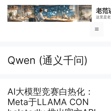
跳
至
老范
内
这里是老
容
菜
单
Qwen (通义千问)
AI大模型竞赛白热化：
Meta于LLAMA CON