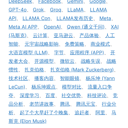
DeepSeek
、
Facebook
、
Gemini
、
Google
、
GPT-4o
、
Grok
、
Groq
、
LLaMA
、
LLAMA
API
、
LLAMA Con
、
LLAMA发布历史
、
Meta
、
Meta AI APP
、
OpenAI
、
Qwen (通义千问)
、
XAI
(马斯克)
、
云计算
、
亚马逊云
、
产品体验
、
人工
智能
、
元宇宙战略影响
、
免费策略
、
商业模式
、
大语言模型 (LLM)
、
字节
、
应用程序 (APP)
、
开
发者大会
、
开源模型
、
微软云
、
战略失误
、
战略
惯性
、
扎克伯格
、
扎克伯格 (Mark Zuckerberg)
、
技术社区
、
播客内容
、
智能眼镜
、
杨乐坤 (Yann
LeCun)
、
杨乐坤观点
、
模型对比
、
流量入口争
夺
、
深度学习
、
百度
、
社交优势
、
科技评论
、
竞
品分析
、
老范讲故事
、
腾讯
、
腾讯元宝
、
行业分
析
、
起了个大早赶了个晚集
、
追赶者
、
阿里
、
马
斯克 (Elon Musk)