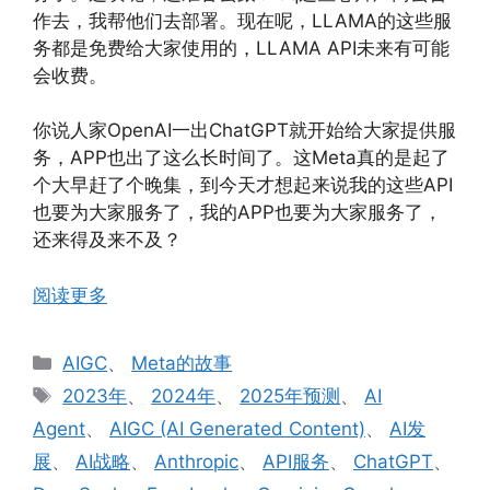
作去，我帮他们去部署。现在呢，LLAMA的这些服
务都是免费给大家使用的，LLAMA API未来有可能
会收费。
你说人家OpenAI一出ChatGPT就开始给大家提供服
务，APP也出了这么长时间了。这Meta真的是起了
个大早赶了个晚集，到今天才想起来说我的这些API
也要为大家服务了，我的APP也要为大家服务了，
还来得及来不及？
阅读更多
分
AIGC
、
Meta的故事
类
标
2023年
、
2024年
、
2025年预测
、
AI
签
Agent
、
AIGC (AI Generated Content)
、
AI发
展
、
AI战略
、
Anthropic
、
API服务
、
ChatGPT
、