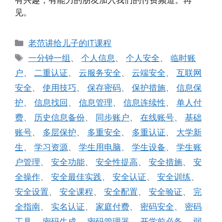
见。
分
老范讲给儿子的IT课程
类
标
一分钟一组
、
个人信息
、
个人安全
、
临时账
签
户
、
二重认证
、
云服务安全
、
云端安全
、
互联网
安全
、
使用技巧
、
保存密码
、
保护措施
、
信息保
护
、
信息找回
、
信息管理
、
信息连续性
、
单人付
费
、
历史信息备份
、
同步账户
、
在线账号
、
基础
账号
、
多层保护
、
多重安全
、
多重认证
、
大学新
生
、
学习资源
、
学生用电脑
、
学生设备
、
学生账
户管理
、
安全功能
、
安全性提高
、
安全措施
、
安
全操作
、
安全最佳实践
、
安全认证
、
安全训练
、
安全设置
、
安全课程
、
安全配置
、
安全验证
、
完
全指南
、
实名认证
、
家庭付费
、
密码安全
、
密码
工具
、
密码生成
、
密码管理器
、
开学前必备
、
弱