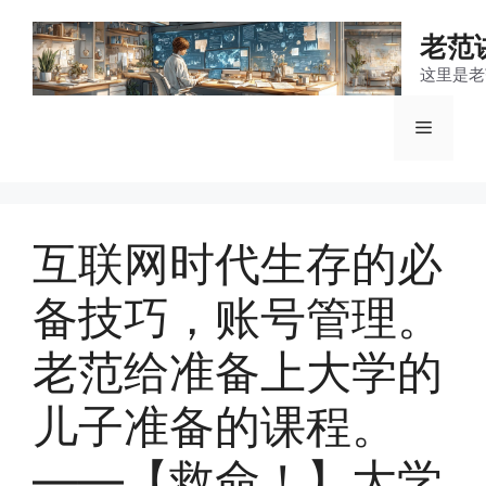
跳
至
老范
内
这里是老
容
菜
单
互联网时代生存的必
备技巧，账号管理。
老范给准备上大学的
儿子准备的课程。
——【救命！】大学