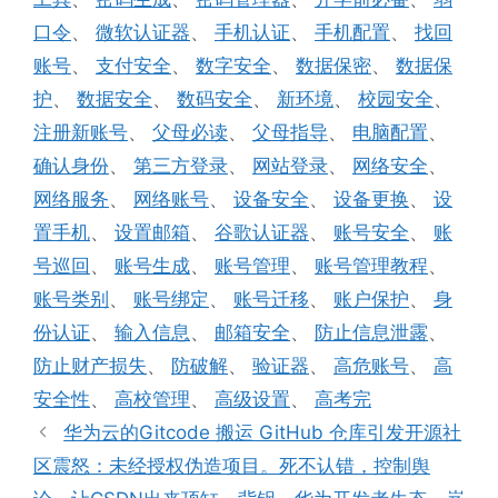
口令
、
微软认证器
、
手机认证
、
手机配置
、
找回
账号
、
支付安全
、
数字安全
、
数据保密
、
数据保
护
、
数据安全
、
数码安全
、
新环境
、
校园安全
、
注册新账号
、
父母必读
、
父母指导
、
电脑配置
、
确认身份
、
第三方登录
、
网站登录
、
网络安全
、
网络服务
、
网络账号
、
设备安全
、
设备更换
、
设
置手机
、
设置邮箱
、
谷歌认证器
、
账号安全
、
账
号巡回
、
账号生成
、
账号管理
、
账号管理教程
、
账号类别
、
账号绑定
、
账号迁移
、
账户保护
、
身
份认证
、
输入信息
、
邮箱安全
、
防止信息泄露
、
防止财产损失
、
防破解
、
验证器
、
高危账号
、
高
安全性
、
高校管理
、
高级设置
、
高考完
华为云的Gitcode 搬运 GitHub 仓库引发开源社
区震怒：未经授权伪造项目。死不认错，控制舆