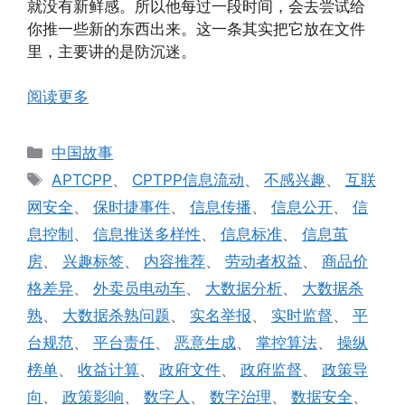
就没有新鲜感。所以他每过一段时间，会去尝试给
你推一些新的东西出来。这一条其实把它放在文件
里，主要讲的是防沉迷。
阅读更多
分
中国故事
类
标
APTCPP
、
CPTPP信息流动
、
不感兴趣
、
互联
签
网安全
、
保时捷事件
、
信息传播
、
信息公开
、
信
息控制
、
信息推送多样性
、
信息标准
、
信息茧
房
、
兴趣标签
、
内容推荐
、
劳动者权益
、
商品价
格差异
、
外卖员电动车
、
大数据分析
、
大数据杀
熟
、
大数据杀熟问题
、
实名举报
、
实时监督
、
平
台规范
、
平台责任
、
恶意生成
、
掌控算法
、
操纵
榜单
、
收益计算
、
政府文件
、
政府监督
、
政策导
向
、
政策影响
、
数字人
、
数字治理
、
数据安全
、