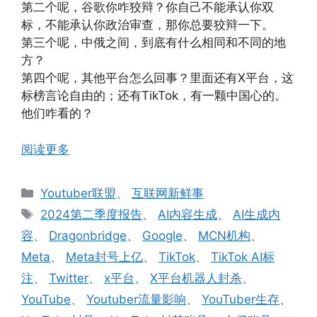
第二个呢，谷歌你咋狡辩？你自己不能承认你双
标，不能承认你政治审查，那你总要狡辩一下。
第三个呢，中俄之间，到底有什么相同和不同的地
方？
第四个呢，其他平台怎么回事？里面还有X平台，这
标榜言论自由的；还有TikTok，有一颗中国心的。
他们咋看的？
阅读更多
分
Youtuber联盟
、
互联网新鲜事
类
标
2024第二季度报告
、
AI内容生成
、
AI生成内
签
容
、
Dragonbridge
、
Google
、
MCN机构
、
Meta
、
Meta封号上亿
、
TikTok
、
TikTok AI标
注
、
Twitter
、
x平台
、
X平台机器人封杀
、
YouTube
、
Youtuber流量影响
、
YouTuber生存
、