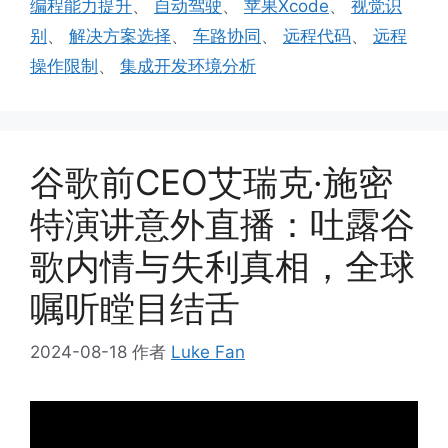
编程能力提升
、
自动驾驶
、
苹果Xcode
、
视觉识
别
、
解决方案选择
、
车路协同
、
远程代码
、
远程
操作限制
、
集成开发环境分析
谷歌前CEO艾瑞克·施密
特演讲意外直播：吐露谷
歌内情与失利真相，全球
嘱听瞠目结舌
2024-08-18
作者
Luke Fan