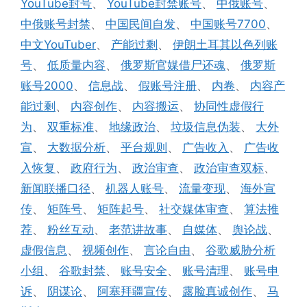
YouTube封号
、
YouTube封禁账号
、
中俄账号
、
中俄账号封禁
、
中国民间自发
、
中国账号7700
、
中文YouTuber
、
产能过剩
、
伊朗土耳其以色列账
号
、
低质量内容
、
俄罗斯官媒借尸还魂
、
俄罗斯
账号2000
、
信息战
、
假账号注册
、
内卷
、
内容产
能过剩
、
内容创作
、
内容搬运
、
协同性虚假行
为
、
双重标准
、
地缘政治
、
垃圾信息伪装
、
大外
宣
、
大数据分析
、
平台规则
、
广告收入
、
广告收
入恢复
、
政府行为
、
政治审查
、
政治审查双标
、
新闻联播口径
、
机器人账号
、
流量变现
、
海外宣
传
、
矩阵号
、
矩阵起号
、
社交媒体审查
、
算法推
荐
、
粉丝互动
、
老范讲故事
、
自媒体
、
舆论战
、
虚假信息
、
视频创作
、
言论自由
、
谷歌威胁分析
小组
、
谷歌封禁
、
账号安全
、
账号清理
、
账号申
诉
、
阴谋论
、
阿塞拜疆宣传
、
露脸真诚创作
、
马