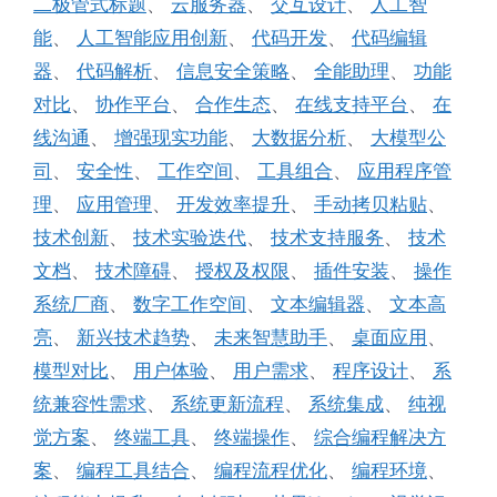
二极管式标题
、
云服务器
、
交互设计
、
人工智
能
、
人工智能应用创新
、
代码开发
、
代码编辑
器
、
代码解析
、
信息安全策略
、
全能助理
、
功能
对比
、
协作平台
、
合作生态
、
在线支持平台
、
在
线沟通
、
增强现实功能
、
大数据分析
、
大模型公
司
、
安全性
、
工作空间
、
工具组合
、
应用程序管
理
、
应用管理
、
开发效率提升
、
手动拷贝粘贴
、
技术创新
、
技术实验迭代
、
技术支持服务
、
技术
文档
、
技术障碍
、
授权及权限
、
插件安装
、
操作
系统厂商
、
数字工作空间
、
文本编辑器
、
文本高
亮
、
新兴技术趋势
、
未来智慧助手
、
桌面应用
、
模型对比
、
用户体验
、
用户需求
、
程序设计
、
系
统兼容性需求
、
系统更新流程
、
系统集成
、
纯视
觉方案
、
终端工具
、
终端操作
、
综合编程解决方
案
、
编程工具结合
、
编程流程优化
、
编程环境
、