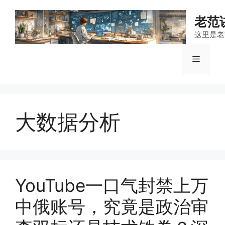
跳
至
老范
内
这里是老
容
菜
单
大数据分析
YouTube一口气封禁上万
中俄账号，究竟是政治审