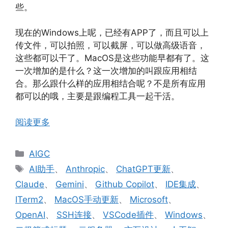
些。
现在的Windows上呢，已经有APP了，而且可以上
传文件，可以拍照，可以截屏，可以做高级语音，
这些都可以干了。MacOS是这些功能早都有了。这
一次增加的是什么？这一次增加的叫跟应用相结
合。那么跟什么样的应用相结合呢？不是所有应用
都可以的哦，主要是跟编程工具一起干活。
阅读更多
分
AIGC
类
标
AI助手
、
Anthropic
、
ChatGPT更新
、
签
Claude
、
Gemini
、
Github Copilot
、
IDE集成
、
ITerm2
、
MacOS手动更新
、
Microsoft
、
OpenAI
、
SSH连接
、
VSCode插件
、
Windows
、