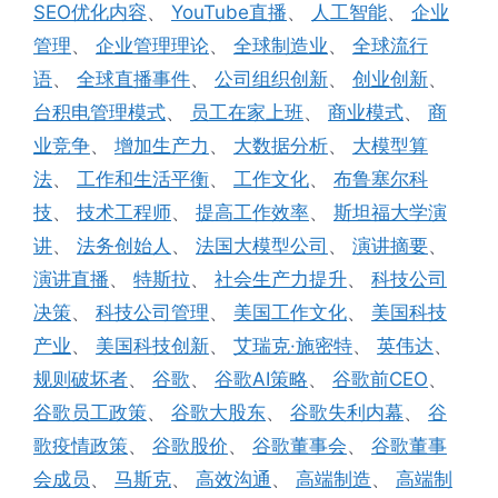
SEO优化内容
、
YouTube直播
、
人工智能
、
企业
管理
、
企业管理理论
、
全球制造业
、
全球流行
语
、
全球直播事件
、
公司组织创新
、
创业创新
、
台积电管理模式
、
员工在家上班
、
商业模式
、
商
业竞争
、
增加生产力
、
大数据分析
、
大模型算
法
、
工作和生活平衡
、
工作文化
、
布鲁塞尔科
技
、
技术工程师
、
提高工作效率
、
斯坦福大学演
讲
、
法务创始人
、
法国大模型公司
、
演讲摘要
、
演讲直播
、
特斯拉
、
社会生产力提升
、
科技公司
决策
、
科技公司管理
、
美国工作文化
、
美国科技
产业
、
美国科技创新
、
艾瑞克·施密特
、
英伟达
、
规则破坏者
、
谷歌
、
谷歌AI策略
、
谷歌前CEO
、
谷歌员工政策
、
谷歌大股东
、
谷歌失利内幕
、
谷
歌疫情政策
、
谷歌股价
、
谷歌董事会
、
谷歌董事
会成员
、
马斯克
、
高效沟通
、
高端制造
、
高端制