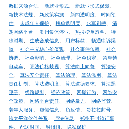
数据来源合法
、
新就业形式
、
新就业形式保障
、
新技术法规
、
新政策实施
、
新闻透明度
、
时间预
估
、
未成年人保护
、
榜单透明度
、
水军刷榜
、
清
朗网络平台
、
潮州集体停业
、
热搜榜单透明
、
特
殊时期
、
生成合成信息
、
用户标签
、
畅通申诉渠
道
、
社会主义核心价值观
、
社会事件传播
、
社会
协调
、
社会影响
、
社会治理
、
社会稳定
、
禁摩禁
电动车
、
算法价格歧视
、
算法向上向善
、
算法安
全
、
算法安全责任
、
算法治理
、
算法滥用
、
算法
责任机制
、
算法透明度
、
算法道德要求
、
算法黑
匣子
、
线路规划
、
经济政策
、
网爆行为
、
网络安
全政策
、
网络平台责任
、
网络暴力
、
网络监管
、
老年人服务
、
虚假信息
、
负反馈
、
货拉拉封号
、
跨太平洋伙伴关系
、
违法信息
、
郑州开封骑行事
件
、
配送时间
、
钟睒睒
、
隐私保护