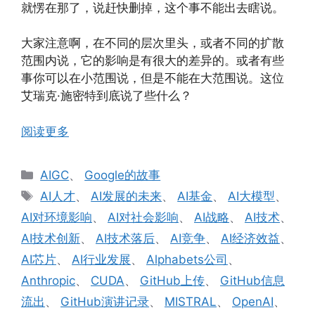
就愣在那了，说赶快删掉，这个事不能出去瞎说。
大家注意啊，在不同的层次里头，或者不同的扩散
范围内说，它的影响是有很大的差异的。或者有些
事你可以在小范围说，但是不能在大范围说。这位
艾瑞克·施密特到底说了些什么？
阅读更多
分
AIGC
、
Google的故事
类
标
AI人才
、
AI发展的未来
、
AI基金
、
AI大模型
、
签
AI对环境影响
、
AI对社会影响
、
AI战略
、
AI技术
、
AI技术创新
、
AI技术落后
、
AI竞争
、
AI经济效益
、
AI芯片
、
AI行业发展
、
Alphabets公司
、
Anthropic
、
CUDA
、
GitHub上传
、
GitHub信息
流出
、
GitHub演讲记录
、
MISTRAL
、
OpenAI
、