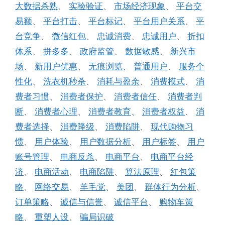
大数据杀熟
、
实验验证
、
市场经济现象
、
平台交
易额
、
平台打击
、
平台标记
、
平台用户关系
、
平
台竞争
、
微信红包
、
忠诚消费
、
忠诚用户
、
折扣
体系
、
拼多多
、
政府监管
、
数据敏感
、
新兴市
场
、
新用户优惠
、
无痕浏览
、
普通用户
、
服务个
性化
、
洗衣机秒杀
、
消耗与盈余
、
消费模式
、
消
费者习惯
、
消费者保护
、
消费者信任
、
消费者判
断
、
消费者心理
、
消费者教育
、
消费者权益
、
消
费者选择
、
消费降级
、
消费陷阱
、
现代购物习
惯
、
用户体验
、
用户数据分析
、
用户标签
、
用户
账号管理
、
电商反杀
、
电商平台
、
电商平台经
济
、
电商活动
、
电商陷阱
、
算法原理
、
红包策
略
、
网络交易
、
羊毛党
、
美团
、
群体行为分析
、
订单策略
、
诚信与信誉
、
诚信平台
、
购物车策
略
、
重塑人设
、
骗局识破