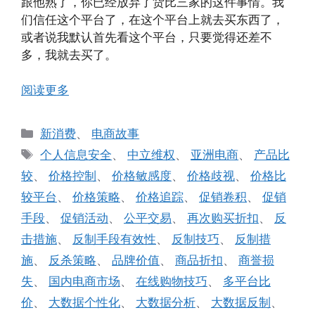
跟他熟了，你已经放弃了货比三家的这件事情。我
们信任这个平台了，在这个平台上就去买东西了，
或者说我默认首先看这个平台，只要觉得还差不
多，我就去买了。
阅读更多
分
新消费
、
电商故事
类
标
个人信息安全
、
中立维权
、
亚洲电商
、
产品比
签
较
、
价格控制
、
价格敏感度
、
价格歧视
、
价格比
较平台
、
价格策略
、
价格追踪
、
促销卷积
、
促销
手段
、
促销活动
、
公平交易
、
再次购买折扣
、
反
击措施
、
反制手段有效性
、
反制技巧
、
反制措
施
、
反杀策略
、
品牌价值
、
商品折扣
、
商誉损
失
、
国内电商市场
、
在线购物技巧
、
多平台比
价
、
大数据个性化
、
大数据分析
、
大数据反制
、