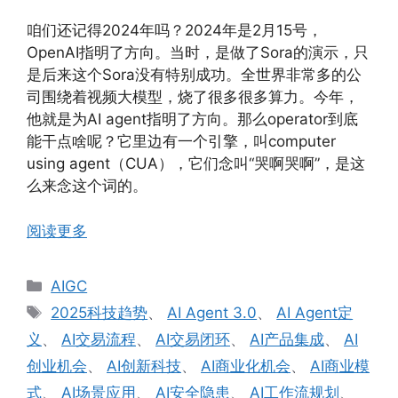
咱们还记得2024年吗？2024年是2月15号，
OpenAI指明了方向。当时，是做了Sora的演示，只
是后来这个Sora没有特别成功。全世界非常多的公
司围绕着视频大模型，烧了很多很多算力。今年，
他就是为AI agent指明了方向。那么operator到底
能干点啥呢？它里边有一个引擎，叫computer
using agent（CUA），它们念叫“哭啊哭啊”，是这
么来念这个词的。
阅读更多
分
AIGC
类
标
2025科技趋势
、
AI Agent 3.0
、
AI Agent定
签
义
、
AI交易流程
、
AI交易闭环
、
AI产品集成
、
AI
创业机会
、
AI创新科技
、
AI商业化机会
、
AI商业模
式
、
AI场景应用
、
AI安全隐患
、
AI工作流规划
、