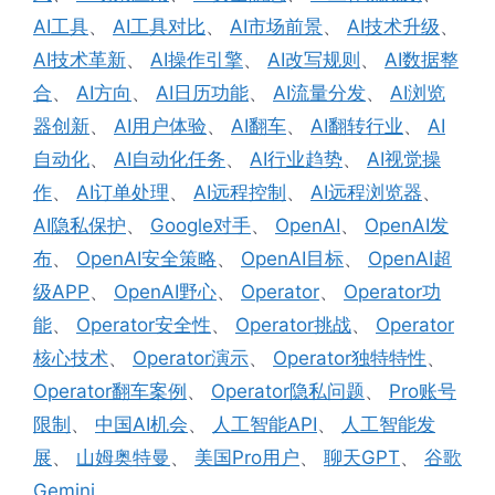
AI工具
、
AI工具对比
、
AI市场前景
、
AI技术升级
、
AI技术革新
、
AI操作引擎
、
AI改写规则
、
AI数据整
合
、
AI方向
、
AI日历功能
、
AI流量分发
、
AI浏览
器创新
、
AI用户体验
、
AI翻车
、
AI翻转行业
、
AI
自动化
、
AI自动化任务
、
AI行业趋势
、
AI视觉操
作
、
AI订单处理
、
AI远程控制
、
AI远程浏览器
、
AI隐私保护
、
Google对手
、
OpenAI
、
OpenAI发
布
、
OpenAI安全策略
、
OpenAI目标
、
OpenAI超
级APP
、
OpenAI野心
、
Operator
、
Operator功
能
、
Operator安全性
、
Operator挑战
、
Operator
核心技术
、
Operator演示
、
Operator独特特性
、
Operator翻车案例
、
Operator隐私问题
、
Pro账号
限制
、
中国AI机会
、
人工智能API
、
人工智能发
展
、
山姆奥特曼
、
美国Pro用户
、
聊天GPT
、
谷歌
Gemini