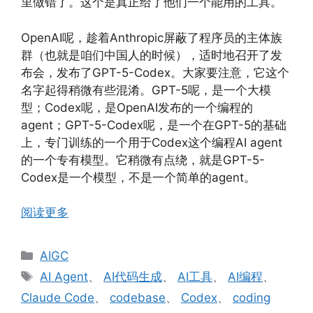
里做错了。这个是真正给了他们一个能用的工具。
OpenAI呢，趁着Anthropic屏蔽了程序员的主体族
群（也就是咱们中国人的时候），适时地召开了发
布会，发布了GPT-5-Codex。大家要注意，它这个
名字起得稍微有些混淆。GPT-5呢，是一个大模
型；Codex呢，是OpenAI发布的一个编程的
agent；GPT-5-Codex呢，是一个在GPT-5的基础
上，专门训练的一个用于Codex这个编程AI agent
的一个专有模型。它稍微有点绕，就是GPT-5-
Codex是一个模型，不是一个简单的agent。
阅读更多
分
AIGC
类
标
AI Agent
、
AI代码生成
、
AI工具
、
AI编程
、
签
Claude Code
、
codebase
、
Codex
、
coding