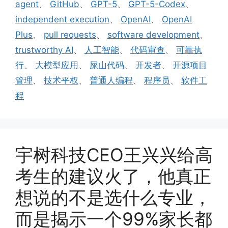
agent
、
GitHub
、
GPT-5
、
GPT-5-Codex
、
independent execution
、
OpenAI
、
OpenAI
Plus
、
pull requests
、
software development
、
trustworthy AI
、
人工智能
、
代码审查
、
可靠执
行
、
大模型应用
、
屎山代码
、
开发者
、
开源项目
管理
、
技术平权
、
普通人编程
、
程序员
、
软件工
程
宇树科技CEO王兴兴给高
考生的建议火了，他真正
想说的不是选什么专业，
而是揭示一个99%家长都