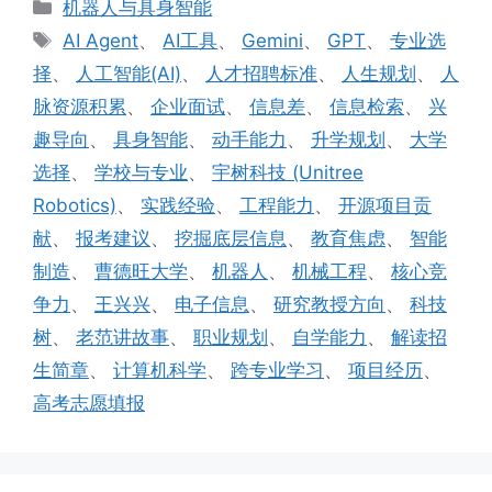
分
机器人与具身智能
类
标
AI Agent
、
AI工具
、
Gemini
、
GPT
、
专业选
签
择
、
人工智能(AI)
、
人才招聘标准
、
人生规划
、
人
脉资源积累
、
企业面试
、
信息差
、
信息检索
、
兴
趣导向
、
具身智能
、
动手能力
、
升学规划
、
大学
选择
、
学校与专业
、
宇树科技 (Unitree
Robotics)
、
实践经验
、
工程能力
、
开源项目贡
献
、
报考建议
、
挖掘底层信息
、
教育焦虑
、
智能
制造
、
曹德旺大学
、
机器人
、
机械工程
、
核心竞
争力
、
王兴兴
、
电子信息
、
研究教授方向
、
科技
树
、
老范讲故事
、
职业规划
、
自学能力
、
解读招
生简章
、
计算机科学
、
跨专业学习
、
项目经历
、
高考志愿填报