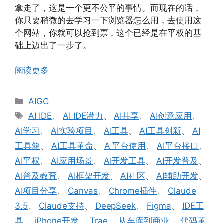
拿走了，这是一个更不公平的事情。而现在的话，
你只要稍微的去学习一下浏览器怎么用，去使用这
个网站，你就可以抢到票，这个已经是在平权的基
础上迈出了一步了。
阅读更多
分
AIGC
类
标
AI IDE
、
AI IDE潜力
、
AI共享
、
AI创意应用
、
签
AI学习
、
AI实验项目
、
AI工具
、
AI工具创新
、
AI
工具箱
、
AI工具革命
、
AI平台使用
、
AI平台接口
、
AI平权
、
AI应用场景
、
AI开发工具
、
AI开发普及
、
AI普及教育
、
AI框架开发
、
AI社区
、
AI辅助开发
、
AI项目分享
、
Canvas
、
Chrome插件
、
Claude
3.5
、
Claude支持
、
DeepSeek
、
Figma
、
IDE工
具
、
iPhone开发
、
Trae
、
从车库到商业
、
代码革