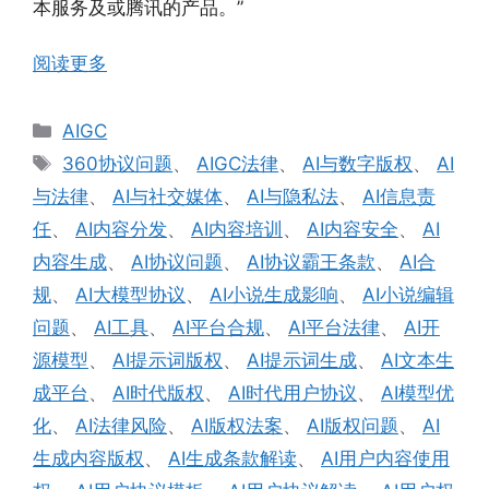
本服务及或腾讯的产品。”
阅读更多
分
AIGC
类
标
360协议问题
、
AIGC法律
、
AI与数字版权
、
AI
签
与法律
、
AI与社交媒体
、
AI与隐私法
、
AI信息责
任
、
AI内容分发
、
AI内容培训
、
AI内容安全
、
AI
内容生成
、
AI协议问题
、
AI协议霸王条款
、
AI合
规
、
AI大模型协议
、
AI小说生成影响
、
AI小说编辑
问题
、
AI工具
、
AI平台合规
、
AI平台法律
、
AI开
源模型
、
AI提示词版权
、
AI提示词生成
、
AI文本生
成平台
、
AI时代版权
、
AI时代用户协议
、
AI模型优
化
、
AI法律风险
、
AI版权法案
、
AI版权问题
、
AI
生成内容版权
、
AI生成条款解读
、
AI用户内容使用