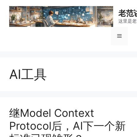
跳
至
老范
内
这里是老
容
菜
单
AI工具
继Model Context
Protocol后，AI下一个新