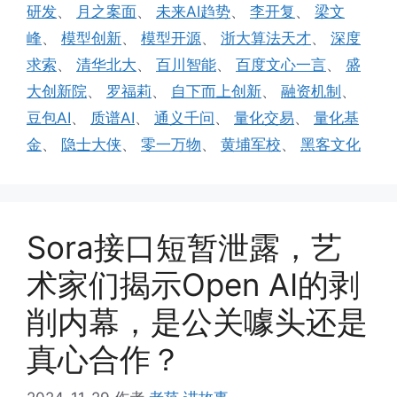
研发
、
月之案面
、
未来AI趋势
、
李开复
、
梁文
峰
、
模型创新
、
模型开源
、
浙大算法天才
、
深度
求索
、
清华北大
、
百川智能
、
百度文心一言
、
盛
大创新院
、
罗福莉
、
自下而上创新
、
融资机制
、
豆包AI
、
质谱AI
、
通义千问
、
量化交易
、
量化基
金
、
隐士大侠
、
零一万物
、
黄埔军校
、
黑客文化
Sora接口短暂泄露，艺
术家们揭示Open AI的剥
削内幕，是公关噱头还是
真心合作？