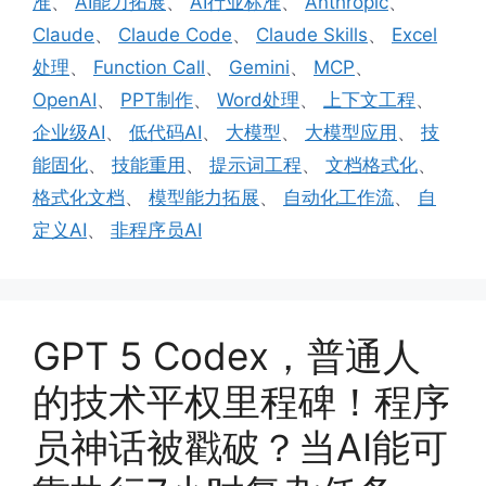
准
、
AI能力拓展
、
AI行业标准
、
Anthropic
、
Claude
、
Claude Code
、
Claude Skills
、
Excel
处理
、
Function Call
、
Gemini
、
MCP
、
OpenAI
、
PPT制作
、
Word处理
、
上下文工程
、
企业级AI
、
低代码AI
、
大模型
、
大模型应用
、
技
能固化
、
技能重用
、
提示词工程
、
文档格式化
、
格式化文档
、
模型能力拓展
、
自动化工作流
、
自
定义AI
、
非程序员AI
GPT 5 Codex，普通人
的技术平权里程碑！程序
员神话被戳破？当AI能可