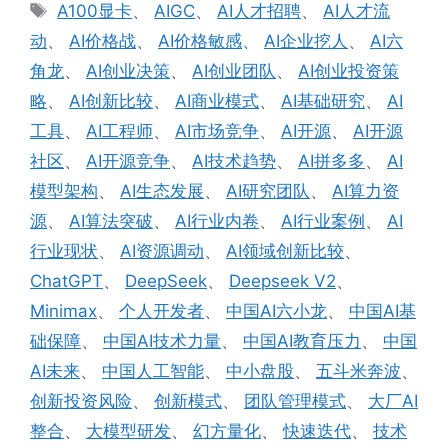
类
标
A100显卡
、
AIGC
、
AI人才招聘
、
AI人才流
签
动
、
AI价格战
、
AI价格敏感
、
AI企业挖人
、
AI六
角龙
、
AI创业决策
、
AI创业团队
、
AI创业投资策
略
、
AI创新比较
、
AI商业模式
、
AI基础研究
、
AI
工具
、
AI工程师
、
AI市场竞争
、
AI开源
、
AI开源
社区
、
AI开源竞争
、
AI技术趋势
、
AI拼多多
、
AI
模型架构
、
AI生态发展
、
AI研究团队
、
AI算力资
源
、
AI算法突破
、
AI行业内卷
、
AI行业案例
、
AI
行业现状
、
AI资源调动
、
AI领域创新比较
、
ChatGPT
、
DeepSeek
、
Deepseek V2
、
Minimax
、
个人开发者
、
中国AI六小龙
、
中国AI基
础保障
、
中国AI技术力量
、
中国AI教育压力
、
中国
AI未来
、
中国人工智能
、
中小盘股
、
五斗米奔波
、
创新投资风险
、
创新模式
、
团队管理模式
、
大厂AI
整合
、
大模型研发
、
幻方量化
、
快速迭代
、
技术