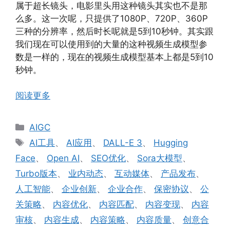
属于超长镜头，电影里头用这种镜头其实也不是那
么多。这一次呢，只提供了1080P、720P、360P
三种的分辨率，然后时长呢就是5到10秒钟。其实跟
我们现在可以使用到的大量的这种视频生成模型参
数是一样的，现在的视频生成模型基本上都是5到10
秒钟。
阅读更多
分
AIGC
类
标
AI工具
、
AI应用
、
DALL-E 3
、
Hugging
签
Face
、
Open AI
、
SEO优化
、
Sora大模型
、
Turbo版本
、
业内动态
、
互动媒体
、
产品发布
、
人工智能
、
企业创新
、
企业合作
、
保密协议
、
公
关策略
、
内容优化
、
内容匹配
、
内容变现
、
内容
审核
、
内容生成
、
内容策略
、
内容质量
、
创意合