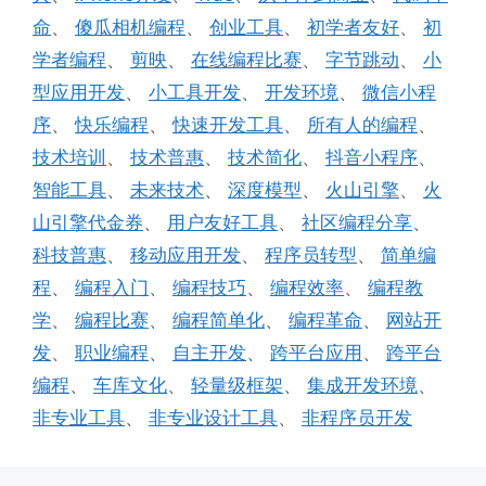
命
、
傻瓜相机编程
、
创业工具
、
初学者友好
、
初
学者编程
、
剪映
、
在线编程比赛
、
字节跳动
、
小
型应用开发
、
小工具开发
、
开发环境
、
微信小程
序
、
快乐编程
、
快速开发工具
、
所有人的编程
、
技术培训
、
技术普惠
、
技术简化
、
抖音小程序
、
智能工具
、
未来技术
、
深度模型
、
火山引擎
、
火
山引擎代金券
、
用户友好工具
、
社区编程分享
、
科技普惠
、
移动应用开发
、
程序员转型
、
简单编
程
、
编程入门
、
编程技巧
、
编程效率
、
编程教
学
、
编程比赛
、
编程简单化
、
编程革命
、
网站开
发
、
职业编程
、
自主开发
、
跨平台应用
、
跨平台
编程
、
车库文化
、
轻量级框架
、
集成开发环境
、
非专业工具
、
非专业设计工具
、
非程序员开发