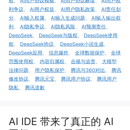
权
、
AI用户协议模板
、
AI用户协议解读
、
AI用户权
利争议
、
AI用户权益
、
AI用户隐私政策
、
AI责任划
分
、
AI输入权属
、
AI输入生成问题
、
AI输入输出权
利
、
AI隐私争议
、
AI隐私风险
、
AI预测责任
、
DeepSeek
、
DeepSeek与版权
、
DeepSeek使用
权
、
DeepSeek协议
、
DeepSeek小说生成
、
DeepSeek应用
、
信息爆炸
、
全球数据保护
、
全球
范围使用权
、
内容归属权
、
合规与追责
、
大模型
法律问题
、
用户隐私保护
、
腾讯与360对比
、
腾讯
修改协议
、
腾讯元宝
、
腾讯用户协议
、
腾讯用户
隐私
、
腾讯道歉
AI IDE 带来了真正的 AI