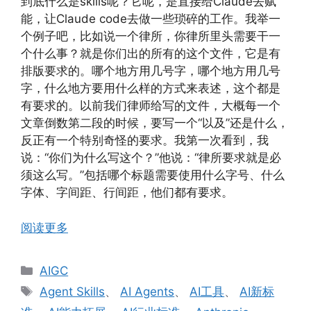
到底什么是skills呢？它呢，是直接给Claude去赋
能，让Claude code去做一些琐碎的工作。我举一
个例子吧，比如说一个律所，你律所里头需要干一
个什么事？就是你们出的所有的这个文件，它是有
排版要求的。哪个地方用几号字，哪个地方用几号
字，什么地方要用什么样的方式来表述，这个都是
有要求的。以前我们律师给写的文件，大概每一个
文章倒数第二段的时候，要写一个“以及”还是什么，
反正有一个特别奇怪的要求。我第一次看到，我
说：“你们为什么写这个？”他说：“律所要求就是必
须这么写。”包括哪个标题需要使用什么字号、什么
字体、字间距、行间距，他们都有要求。
阅读更多
分
AIGC
类
标
Agent Skills
、
AI Agents
、
AI工具
、
AI新标
签